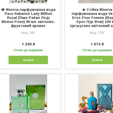
💎 Жіноча парфумована вода
🔥 Стійка Жіноча
Paco Rabanne Lady Million
парфумована вода Ve
Royal (Пако Рабан Леді
Eros Pour Femme (Ве
Міліон Роял) 80 мл. квітково-
Ерос Пур Фэм) 100 
фруктовий аромат
Цитрусово-квітковий 
161
7707
1 330 ₴
1 073 ₴
Готово до відправки
Готово до відправки
Купити
Купити