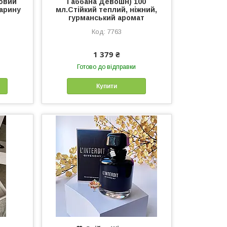
овий
Габбана Девошн) 100
арину
мл.Стійкий теплий, ніжний,
гурманський аромат
7763
1 379 ₴
Готово до відправки
Купити