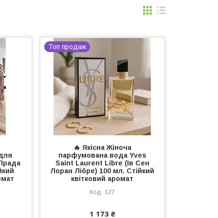
Топ продаж
🔥 Якісна Жіноча
для
парфумована вода Yves
(Прада
Saint Laurent Libre (Ів Сен
йкий
Лоран Лібре) 100 мл. Стійкий
омат
квітковий аромат
127
1 173 ₴