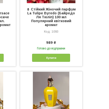
🌷 Стійкий Жіночий парфум
rsace
La Tulipe Byredo (Байредо
рсаче
Ля Тюліп) 100 мл
мл.
Популярний квітковий
аромат
аромат
1093
989 ₴
Готово до відправки
Купити