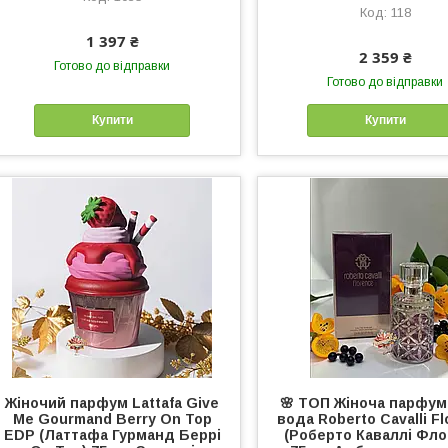
118
1 397 ₴
2 359 ₴
Готово до відправки
Готово до відправки
Купити
Купити
Жіночий парфум Lattafa Give
🌸 ТОП Жіноча парфу
Me Gourmand Berry On Top
вода Roberto Cavalli F
EDP (Латтафа Гурманд Беррі
(Роберто Каваллі Фло