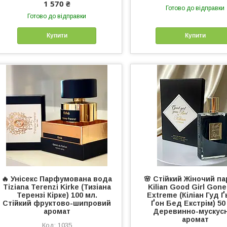
1 570 ₴
Готово до відправки
Готово до відправки
Купити
Купити
🔥 Унісекс Парфумована вода
🌸 Стійкий Жіночий п
Tiziana Terenzi Kirke (Тизіана
Kilian Good Girl Gon
Терензі Кірке) 100 мл.
Extreme (Кіліан Гуд 
Стійкий фруктово-шипровий
Ґон Бед Екстрім) 50
аромат
Деревинно-мускус
аромат
1035