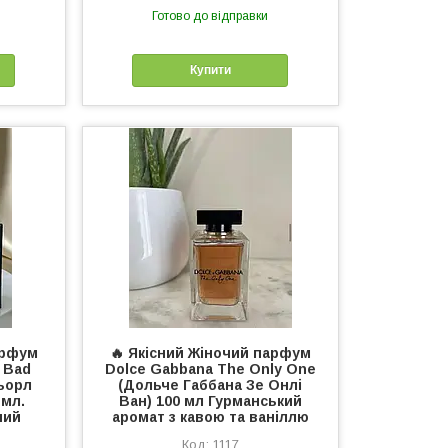
Готово до відправки
Купити
арфум
🔥 Якісний Жіночий парфум
e Bad
Dolcе Gabbanа The Onlу Onе
Ґьорл
(Дольче Габбана Зе Онлі
 мл.
Ван) 100 мл Гурманський
ний
аромат з кавою та ваніллю
1117