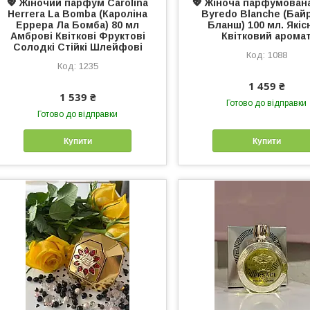
💖 Жіночий парфум Carolina
💖 Жіноча парфумован
Herrera La Bomba (Кароліна
Byredo Blanche (Бай
Еррера Ла Бомба) 80 мл
Бланш) 100 мл. Якіс
Амброві Квіткові Фруктові
Квітковий арома
Солодкі Стійкі Шлейфові
1088
1235
1 459 ₴
1 539 ₴
Готово до відправки
Готово до відправки
Купити
Купити