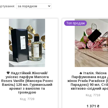
Топ продаж
💖 Надстійкий Жіночий/
🔥 Італія. Якісна
унісекс парфум Mancera
Парфумована вода 
Roses Vanille (Мансера Розес
жінок Prada Paradoxe 
Ваніль) 120 мл. Гурманський
Парадокс) 90 мл. Сті
аромат з ваніллю та
квітково-східний ар
трояндою
7718
7728
1 371 ₴