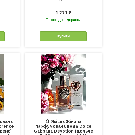
1 271 ₴
Готово до відправки
Купити
мована
🍋 Якісна Жіноча
lorence
парфумована вода Dolce
ренс)
Gabbana Devotion (Дольче