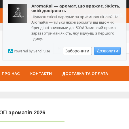
AromaRai — аромат, що вражає. Якість,
якій довіряють
Топ-якість парфумів без удару по кишені — замовляй!
Шукаєш якісні парфуми за приємною ціною? На
AromaRai — тільки якісні аромати від відомих
брендів зі знижками до -50%! Замовляй прямо
зараз і отримай якість, яку відчуєш з першого
вдиху.
Заборонити
Дозволити
Powered by SendPulse
ПРО НАС
КОНТАКТИ
ДОСТАВКА ТА ОПЛАТА
ОП ароматів 2026