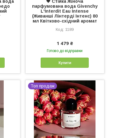
а вода
🖤 Стійка Жіноча
редо
парфумована вода Givenchу
ний
L'Interdit Eau Intense
т
(Живанші Лінтерді Інтенс) 80
мл Квітково-східний аромат
1189
1 479 ₴
Готово до відправки
Купити
Топ продаж