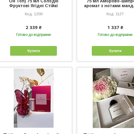
Он Топ) 75 мл Солодкі
75 мл Амброво-шипр
Фруктові Ягідні Стійкі
аромат з нотами манд
1200
1127
2 339 ₴
1 337 ₴
Готово до відправки
Готово до відправки
Купити
Купити