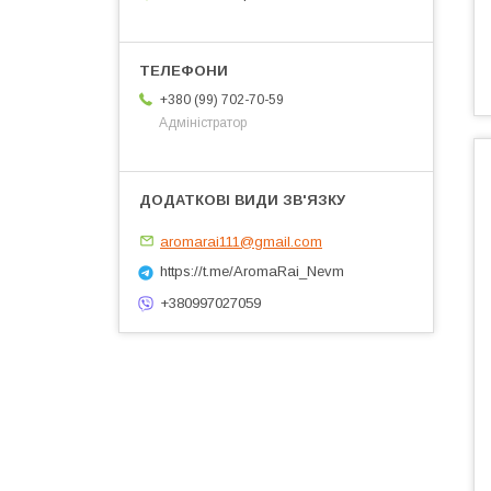
+380 (99) 702-70-59
Адміністратор
aromarai111@gmail.com
https://t.me/AromaRai_Nevm
+380997027059