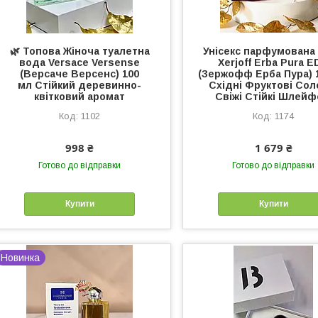
🌿 Топова Жіноча туалетна
Унісекс парфумована
вода Versace Versense
Xerjoff Erba Pura 
(Версаче Версенс) 100
(Зержофф Ерба Пура) 
мл Стійкий деревинно-
Східні Фруктові Сол
квітковий аромат
Свіжі Стійкі Шлейф
1102
1174
998 ₴
1 679 ₴
Готово до відправки
Готово до відправки
Купити
Купити
Новинка