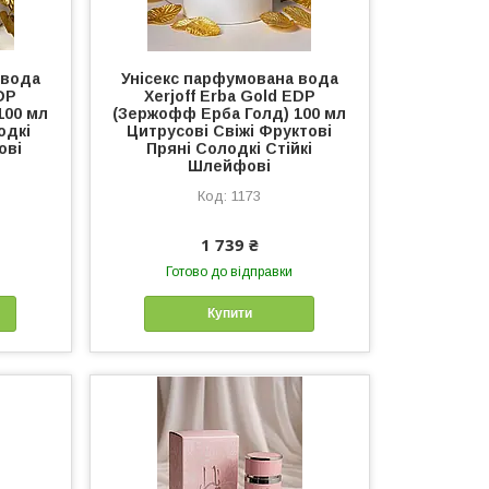
 вода
Унісекс парфумована вода
EDP
Xerjoff Erba Gold EDP
100 мл
(Зержофф Ерба Голд) 100 мл
одкі
Цитрусові Свіжі Фруктові
ові
Пряні Солодкі Стійкі
Шлейфові
1173
1 739 ₴
Готово до відправки
Купити