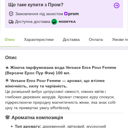
Що таке купити з Пром?
Замовлення під захистом
Доступна доставка
Опис
Характеристики
Доставка
Оплата
Умови п
Опис
🔥
Жіноча парфумована вода Versace Eros Pour Femme
(Версаче Ерос Пур Фэм) 100 мл.
🌟
Versace Eros Pour Femme — аромат, що втілює
жіночність, силу та чарівність.
Це розкішний вибух цитрусової свіжості, ніжних квітів і
глибоких деревних акордів. Аромат створює ауру спокуси,
підкреслюючи природну магнетичність жінки, яка знає собі
ціну та привертає увагу effortlessly.
🌸
Ароматна композиція
Тип аромату:
деревинний, квітковий, мускусний