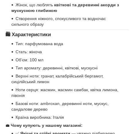
Жінок, що люблять
квіткові та деревинні акорди з
мускусною глибиною
Створення ніжного, спокусливого та водночас
сильного образу
🛍️
Характеристики
Тип: парфумована вода
Стать: жіноча
Об’єм: 100 мл
Тип аромату: деревинні, квіткові, мускусні
Верхні ноти: гранат, калабрійський бергамот,
сицілійський лимон
Ноти серця: жасмин, жасмин самбак, квітка лимона,
півонія
Базові ноти: ambroxan, деревинні ноти, мускус,
сандалове дерево
Країна виробника: Італія
💼
Чому купують у нашому магазині:
✅
Якісні та стійкі аромати
— уважно підбираємо