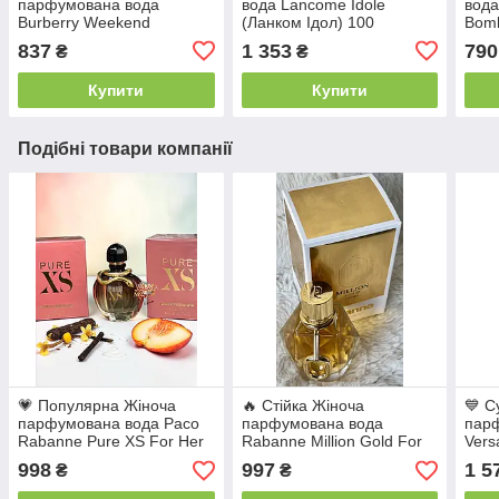
парфумована вода
вода Lancome Idole
вода
Burberry Weekend
(Ланком Ідол) 100
Bomb
(Барберрі Вікенд) — 100
мл. Стійкий квітково-
(Вік
837
1 353
790
₴
₴
мл. Свіжий квітковий
шипровий аромат
Інте
аромат
квіт
Купити
Купити
Подібні товари компанії
💗 Популярна Жіноча
🔥 Стійка Жіноча
💙 С
парфумована вода Paco
парфумована вода
пар
Rabanne Pure XS For Her
Rabanne Million Gold For
Vers
(Пако Рабані Пур Ікс) 80
Her (Рабанне Мілліон
Femm
998
997
1 5
₴
₴
мл. Стійкий квітково-
Голд Фор Гер) 90 мл.
Блу 
східний аромат
Деревно-квітковий аромат
мл Ф