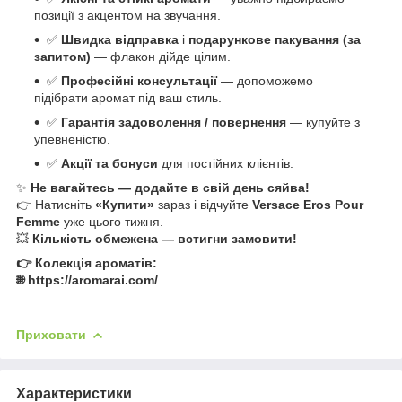
позиції з акцентом на звучання.
✅
Швидка відправка
і
подарункове пакування (за
запитом)
— флакон дійде цілим.
✅
Професійні консультації
— допоможемо
підібрати аромат під ваш стиль.
✅
Гарантія задоволення / повернення
— купуйте з
упевненістю.
✅
Акції та бонуси
для постійних клієнтів.
✨
Не вагайтесь — додайте в свій день сяйва!
👉 Натисніть
«Купити»
зараз і відчуйте
Versace Eros Pour
Femme
уже цього тижня.
💥
Кількість обмежена — встигни замовити!
👉 Колекція ароматів:
🌐 https://aromarai.com/
Приховати
Характеристики