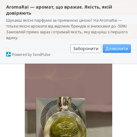
Топ-якість парфумів без удару по кишені —
AromaRai — аромат, що вражає. Якість, якій
замовляй!
довіряють
Шукаєш якісні парфуми за приємною ціною? На AromaRai —
AromaRai
тільки якісні аромати від відомих брендів зі знижками до -50%!
Замовляй прямо зараз і отримай якість, яку відчуєш з першого
вдиху.
Заборонити
Дозволити
Товари та послуги
ТОП ароматів 2026
🔥 Стійка Жі
Powered by SendPulse