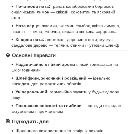
Початкова нота:
гранат, калабрійський бергамот,
сицілійський лимон — свіжий, соковитий та яскравий
старт
Нота серця:
жасмин, жасмин самбак, квітка лимона,
півонія — ніжна, жіночна, виразна квіткова серцевина
Кінцева нота:
ambroxan, деревинні ноти, мускус,
сандалове дерево — теплий, стійкий і чуттєвий шлейф
💎
Основні переваги
Надзвичайно стійкий аромат
, який тримається на
шкірі годинами
Шлейфний, жіночний і розкішний
— ідеально
підходить для романтичних образів
Універсальний
: гармонійно звучить у будь-яку пору
року
Поєднання свіжості та глибини
— завжди виглядає
актуальним і преміальним
🎯
Підходить для
Щоденного використання та вечірніх виходів