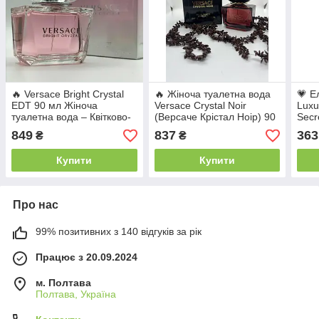
🔥 Versace Bright Crystal
🔥 Жіноча туалетна вода
💗 Е
EDT 90 мл Жіноча
Versace Crystal Noir
Luxu
туалетна вода – Квітково-
(Версаче Крістал Ноір) 90
Secr
Фруктові, Свіжі, Легкі,
мл
ХО)
849
837
363
₴
₴
Шлейфові
Купити
Купити
Про нас
99% позитивних з 140 відгуків за рік
Працює з 20.09.2024
м. Полтава
Полтава, Україна