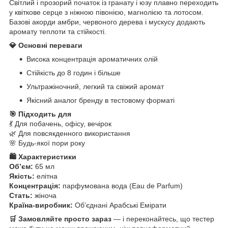
Світлий і прозорий початок із гранату і юзу плавно переходить
у квіткове серце з ніжною півонією, магнолією та лотосом.
Базові акорди амбри, червоного дерева і мускусу додають
аромату теплоти та стійкості.
💎 Основні переваги
Висока концентрація ароматичних олій
Стійкість до 8 годин і більше
Ультражіночний, легкий та свіжий аромат
Якісний аналог бренду в тестовому форматі
🎯 Підходить для
💃 Для побачень, офісу, вечірок
🌿 Для повсякденного використання
🌸 Будь-якої пори року
🛍️ Характеристики
Обʼєм:
65 мл
Якість:
елітна
Концентрація:
парфумована вода (Eau de Parfum)
Стать:
жіноча
Країна-виробник:
Обʼєднані Арабські Емірати
🛒 Замовляйте просто зараз
— і переконайтесь, що тестер