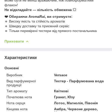
може бути не менш вражаючим, ніж повноформатний
флакон!
Не відкладайте — кількість обмежена
💥
❤️ Обираючи AromaRai, ви отримуєте:
🔹 Високу якість та стійкість ароматів
🔹 Швидку доставку та приємний сервіс
🔹 Тільки перевірені тестери від прямого постачальника
Приховати
Характеристики
Основні
Виробник
Versace
Вид парфумерної
Тестер - Парфумована вода
продукції
Тип аромату
Квіткові
Початкова нота
Гранат, Юзу
Нота серця
Лотос, Магнолія, Півонія
Кінцева нота
Амбра, Червоне дерево,