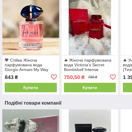
💖 Стійка Жіноча
🔥 Жіноча парфумована
🔥 У
парфумована вода
вода Victoria's Secret
вода
Giorgio Armani My Way
Bombshell Intense
(Тиз
(Джорджіо Армані Май
(Вікторія Сікрет Бомбшел
100 
843
750,50
1 3
₴
₴
790 ₴
Вей) 90 мл. Ніжний
Інтенс) 100 мл. Фруктово-
шип
квітковий аромат
квітковий аромат
Купити
Купити
Подібні товари компанії