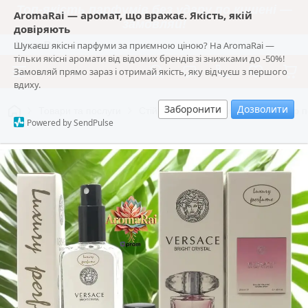
Топ-якість парфумів без удару по кишені —
AromaRai — аромат, що вражає. Якість, якій
замовляй!
довіряють
Шукаєш якісні парфуми за приємною ціною? На AromaRai —
AromaRai
тільки якісні аромати від відомих брендів зі знижками до -50%!
Замовляй прямо зараз і отримай якість, яку відчуєш з першого
вдиху.
Заборонити
Дозволити
Товари та послуги
Стійкі аромати Luxury 65 мл | Вибір 
Powered by SendPulse