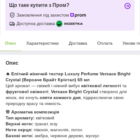
Що таке купити з Пром?
Замовлення під захистом
Доступна доставка
Опис
Характеристики
Доставка
Оплата
Умови п
Опис
🔥 Елітний жіночий тестер Luxury Perfume Versace Bright
Crystal (Версаче Брайт Крістал) 65 мл
Цей аромат — свіжий і ніжний вибух
квіткової легкості
та
фруктової свіжості
.
Versace Bright Crystal
створено для
жінок, які хочуть
сяяти кожного дня
, підкреслюючи свою
природну красу та ніжність.
🌸 Ароматна композиція
Тип аромату:
квітковий
Верхні ноти:
гранат, юзу
Ноти серця:
півонія, магнолія, лотос
Базові ноти:
амбра, червоне дерево, мускус