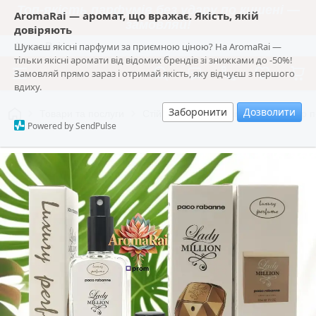
Топ-якість парфумів без удару по кишені —
AromaRai — аромат, що вражає. Якість, якій
замовляй!
довіряють
Шукаєш якісні парфуми за приємною ціною? На AromaRai —
AromaRai
тільки якісні аромати від відомих брендів зі знижками до -50%!
Замовляй прямо зараз і отримай якість, яку відчуєш з першого
вдиху.
Заборонити
Дозволити
Товари та послуги
Стійкі аромати Luxury 65 мл | Вибір 
Powered by SendPulse