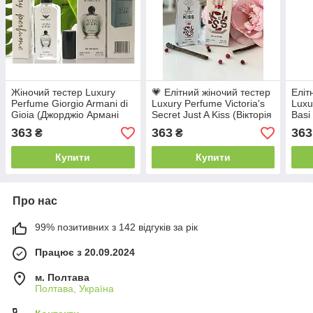
Жіночий тестер Luxury
💗 Елітний жіночий тестер
Еліт
Perfume Giorgio Armani di
Luxury Perfume Victoria's
Luxu
Gioia (Джорджіо Армані
Secret Just A Kiss (Вікторія
Basi
Аква Ді Джоя) 65 мл —
Сікрет Джаст Е Кіс) — 65
Ін Р
363
363
363
₴
₴
Aromarai
мл
Купити
Купити
Про нас
99% позитивних з 142 відгуків за рік
Працює з 20.09.2024
м. Полтава
Полтава, Україна