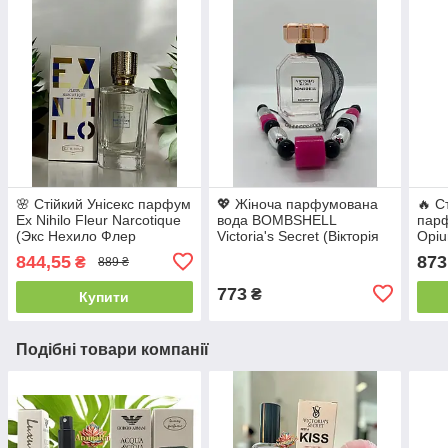
🌸 Стійкий Унісекс парфум
💖 Жіноча парфумована
🔥 С
Ex Nihilo Fleur Narcotique
вода BOMBSHELL
парф
(Экс Нехило Флер
Victoria's Secret (Вікторія
Opiu
Наркотик) 100 мл.
Сікрет Бомбшел) 100 мл.
(Ів 
844,55
873
₴
889 ₴
Фруктово-квітковий
Квітково-східний аромат
90 м
аромат
аром
773
₴
Купити
Подібні товари компанії