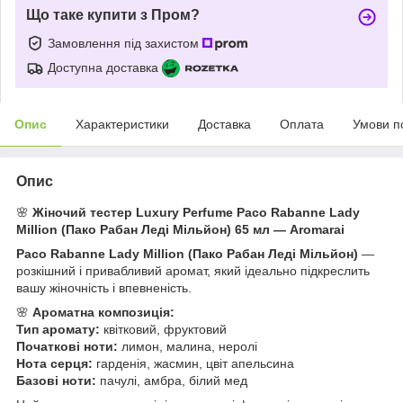
Що таке купити з Пром?
Замовлення під захистом
Доступна доставка
Опис
Характеристики
Доставка
Оплата
Умови п
Опис
🌸
Жіночий тестер Luxury Perfume Paco Rabanne Lady
Million (Пако Рабан Леді Мільйон) 65 мл — Aromarai
Paco Rabanne Lady Million (Пако Рабан Леді Мільйон)
—
розкішний і привабливий аромат, який ідеально підкреслить
вашу жіночність і впевненість.
🌸
Ароматна композиція:
Тип аромату:
квітковий, фруктовий
Початкові ноти:
лимон, малина, неролі
Нота серця:
гарденія, жасмин, цвіт апельсина
Базові ноти:
пачулі, амбра, білий мед