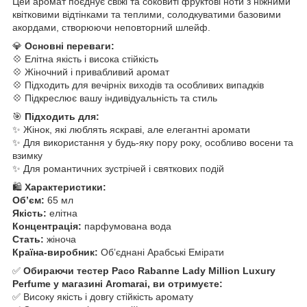
Цей аромат поєднує свіжі та соковиті фруктові ноти з ніжними
квітковими відтінками та теплими, солодкуватими базовими
акордами, створюючи неповторний шлейф.
💎
Основні переваги:
💠 Елітна якість і висока стійкість
💠 Жіночний і привабливий аромат
💠 Підходить для вечірніх виходів та особливих випадків
💠 Підкреслює вашу індивідуальність та стиль
🎯
Підходить для:
✨ Жінок, які люблять яскраві, але елегантні аромати
✨ Для використання у будь-яку пору року, особливо восени та
взимку
✨ Для романтичних зустрічей і святкових подій
🛍️
Характеристики:
Обʼєм:
65 мл
Якість:
елітна
Концентрація:
парфумована вода
Стать:
жіноча
Країна-виробник:
Обʼєднані Арабські Емірати
✅
Обираючи тестер Paco Rabanne Lady Million Luxury
Perfume у магазині Aromarai, ви отримуєте:
✅ Високу якість і довгу стійкість аромату