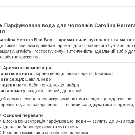
🔥 Парфумована вода для чоловіків Carolina Herrera
мл
arolina Herrera Bad Boy — аромат сили, зухвалості та магне
е виклик звичним правилам, аромат для справжнього бунтаря, що не 
емряву, м’якість і гостроту, силу і витонченість. Ідеальний вибір д
езабутнє враження.
🌸
Ароматна композиція
очаткова нота:
чорний перець, білий перець, бергамот
ота серця:
шавлія, кедр
інцева нота:
боби тонка, какао, амбра
ип аромату:
східний, пряний, деревний
ей аромат починається яскравими нотами перцю, що одразу приве
еревністю, а на завершення — теплими солодкуватими акордами, 
💎
Основні переваги
 Висока концентрація парфумованої води — звучить до 8–10 год
 Ідеально балансує силу та чуттєвість
 Розкішна композиція із глибоким шлейфом