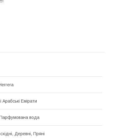
т!
Herrera
і Арабські Емірати
 Парфумована вода
східні, Деревні, Пряні