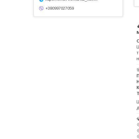
+380997027059
C
Ц
т
н
П
Н
К
Т
Ц
д


