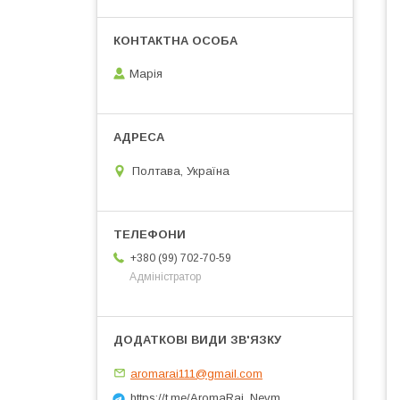
Марія
Полтава, Україна
+380 (99) 702-70-59
Адміністратор
aromarai111@gmail.com
https://t.me/AromaRai_Nevm