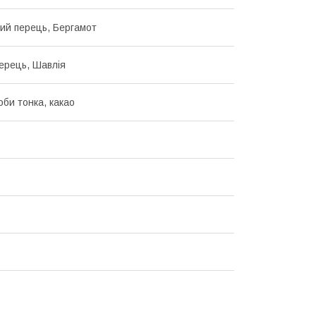
лий перець, Бергамот
ерець, Шавлія
оби тонка, какао