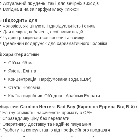
 Актуальний як удень, так і для вечірніх виходів
 Вигідна ціна за парфум класу «люкс»
🎯
Підходить для
️ Чоловіків, які цінують індивідуальність і стиль
️ Для вечірок, побачень, особливих подій
️ Чудово розкривається восени та взимку
️ Ідеальний подарунок для харизматичного чоловіка
️
Характеристики
Обʼєм: 65 мл
Якість: Елітна
Концентрація: Парфумована вода (EDP)
Стать: Чоловіча
Країна-виробник: Об'єднані Арабські Емірати
Обираючи
Carolina Herrera Bad Boy (Кароліна Еррера Бід Бій) 
 Елітну стійкість і насиченість аромату з ОАЕ
 Справедливу ціну без переплати
 Оперативну доставку та надійне пакування
 Турботу та консультацію від професійного продавця