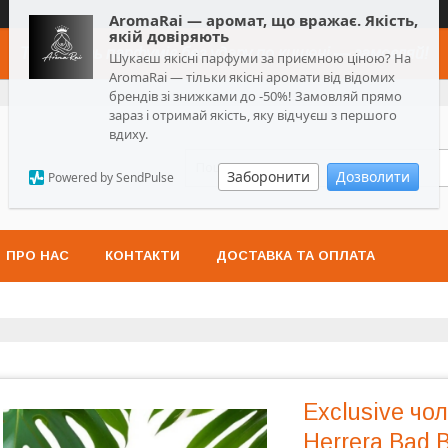
AromaRai — аромат, що вражає. Якість,
якій довіряють
Топ-якість парфумів без удару по кишені — замовляй!
Шукаєш якісні парфуми за приємною ціною? На
AromaRai — тільки якісні аромати від відомих
брендів зі знижками до -50%! Замовляй прямо
зараз і отримай якість, яку відчуєш з першого
вдиху.
Заборонити
Дозволити
Powered by SendPulse
ПРО НАС
КОНТАКТИ
ДОСТАВКА ТА ОПЛАТА
Exclusive чо
Herrera Bad 