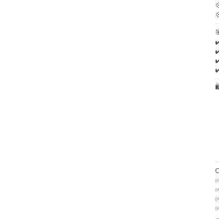


✔
✔
✔
✔

✅
✅
✅
✅