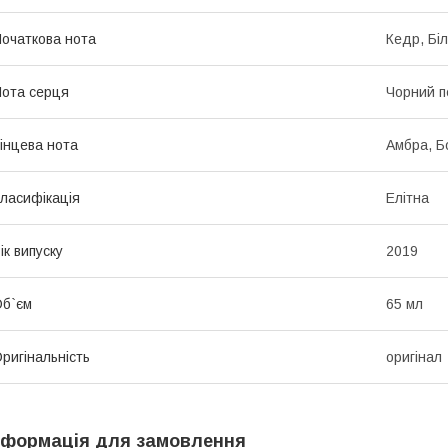
очаткова нота
Кедр, Бі
ота серця
Чорний п
інцева нота
Амбра, Б
ласифікація
Елітна
ік випуску
2019
б`єм
65 мл
ригінальність
оригінал
нформація для замовлення