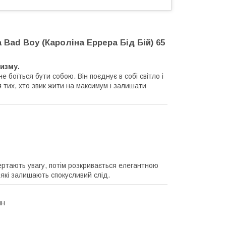
 Bad Boy (Кароліна Еррера Бід Бій) 65
тизму.
боїться бути собою. Він поєднує в собі світло і
ля тих, хто звик жити на максимум і залишати
ртають увагу, потім розкривається елегантною
які залишають спокусливий слід.
ин