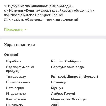
✨
Відчуй магію жіночності вже сьогодні!
👉
Натисни «Купити»
зараз і додай своєму образу нотку
чарівності з Narciso Rodriguez For Her.
💥
Кількість обмежена — встигни замовити!
Приховати
Характеристики
Основні
Виробник
Narciso Rodriguez
Вид парфумерної
Парфумована вода
продукції
Тип аромату
Квіткові, Шипрові, Мускусні
Початкова нота
Османтус
Нота серця
Мускус
Кінцева нота
Амбра, Пачулі
Класифікація
Мідл-маркет/Mastige
Рік випуску
2003