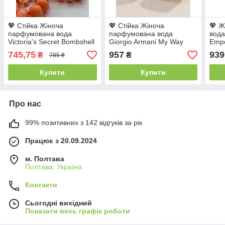
💖 Стійка Жіноча
💖 Стійка Жіноча
💖 Ж
парфумована вода
парфумована вода
вода
Victoria’s Secret Bombshell
Giorgio Armani My Way
Empo
Isle (Вікторія Сікрет
Floral (Джорджіо Армані
It’s 
745,75
957
939
₴
₴
785 ₴
Бомбшел Айл) 100 мл.
Май Вей Флорал) 100
мл —
Квітково-східний аромат
мл. Квітковий аромат
квіт
Купити
Купити
Про нас
99% позитивних з 142 відгуків за рік
Працює з 20.09.2024
м. Полтава
Полтава, Україна
Контакти
Сьогодні вихідний
Показати весь графік роботи