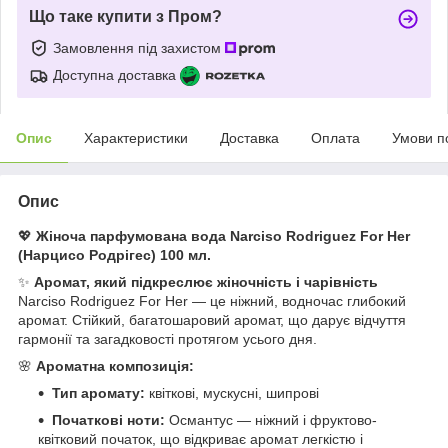
Що таке купити з Пром?
Замовлення під захистом
Доступна доставка
Опис
Характеристики
Доставка
Оплата
Умови п
Опис
💖
Жіноча парфумована вода Narciso Rodriguez For Her
(Нарцисо Родрігес) 100 мл.
✨
Аромат, який підкреслює жіночність і чарівність
Narciso Rodriguez For Her — це ніжний, водночас глибокий
аромат. Стійкий, багатошаровий аромат, що дарує відчуття
гармонії та загадковості протягом усього дня.
🌸
Ароматна композиція:
Тип аромату:
квіткові, мускусні, шипрові
Початкові ноти:
Османтус — ніжний і фруктово-
квітковий початок, що відкриває аромат легкістю і