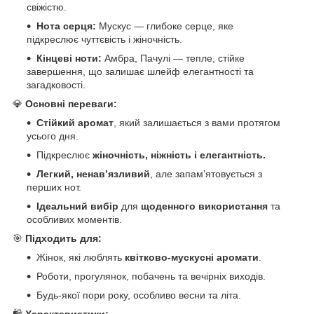
свіжістю.
Нота серця:
Мускус — глибоке серце, яке
підкреслює чуттєвість і жіночність.
Кінцеві ноти:
Амбра, Пачулі — тепле, стійке
завершення, що залишає шлейф елегантності та
загадковості.
💎
Основні переваги:
Стійкий аромат
, який залишається з вами протягом
усього дня.
Підкреслює
жіночність, ніжність і елегантність.
Легкий, ненав’язливий
, але запам’ятовується з
перших нот.
Ідеальний вибір
для
щоденного використання
та
особливих моментів.
🎯
Підходить для:
Жінок, які люблять
квітково-мускусні аромати
.
Роботи, прогулянок, побачень та вечірніх виходів.
Будь-якої пори року, особливо весни та літа.
🛍️
Характеристики: