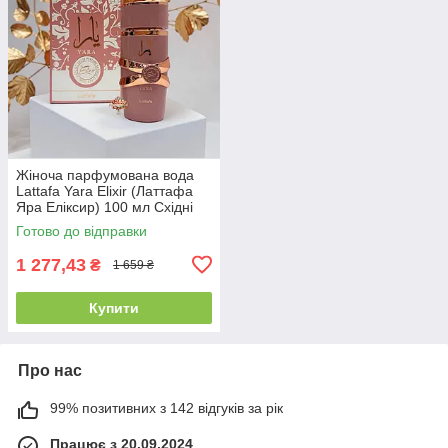
Жіноча парфумована вода
Lattafa Yara Elixir (Латтафа
Яра Еліксир) 100 мл Східні
Солодкі Фруктові Гурманські
Готово до відправки
Стійкі Шлейфові
1 277,43
₴
1 659 ₴
Купити
Про нас
99% позитивних з 142 відгуків за рік
Працює з 20.09.2024