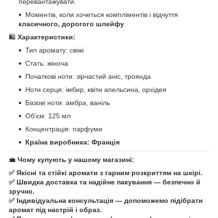
перевантажувати.
Моментів, коли хочеться компліментів і відчуття
класичного, дорогого шлейфу
.
🛍️
Характеристики:
Тип аромату: свіжі
Стать: жіноча
Початкові ноти: зірчастий аніс, троянда
Ноти серця: імбир, квіти апельсина, орхідея
Базові ноти: амбра, ваніль
Обʼєм: 125 мл
Концентрація: парфуми
Країна виробника:
Франція
💼
Чому купують у нашому магазині:
✅ Якісні та стійкі аромати з гарним розкриттям на шкірі.
✅ Швидка доставка та надійне пакування — безпечно й
зручно.
✅ Індивідуальна консультація — допоможемо підібрати
аромат під настрій і образ.