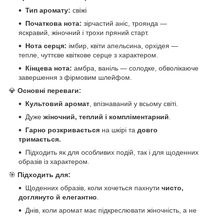
Тип аромату:
свіжі
Початкова нота:
зірчастий аніс, троянда —
яскравий, жіночний і трохи пряний старт.
Нота серця:
імбир, квіти апельсина, орхідея —
тепле, чуттєве квіткове серце з характером.
Кінцева нота:
амбра, ваніль — солодке, обволікаюче
завершення з фірмовим шлейфом.
💎
Основні переваги:
Культовий аромат
, впізнаваний у всьому світі.
Дуже
жіночний, теплий і компліментарний
.
Гарно розкривається
на шкірі та
довго
тримається.
Підходить як для особливих подій, так і для щоденних
образів із характером.
🎯
Підходить для:
Щоденних образів, коли хочеться пахнути
чисто,
доглянуто й елегантно
.
Днів, коли аромат має підкреслювати жіночність, а не