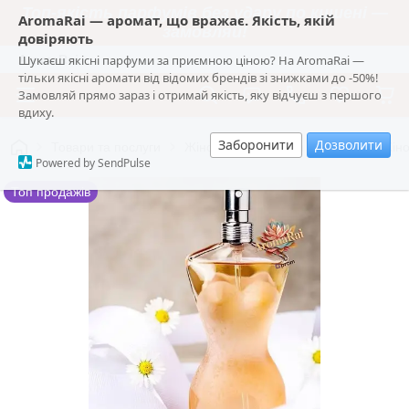
Топ-якість парфумів без удару по кишені —
AromaRai — аромат, що вражає. Якість, якій
замовляй!
довіряють
Шукаєш якісні парфуми за приємною ціною? На AromaRai —
AromaRai
тільки якісні аромати від відомих брендів зі знижками до -50%!
Замовляй прямо зараз і отримай якість, яку відчуєш з першого
вдиху.
Заборонити
Дозволити
Товари та послуги
Жіноча парфумерія
👗 Стійкі Жін
Powered by SendPulse
Топ продажів