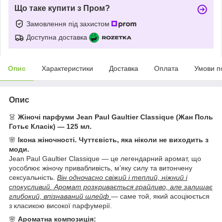
Що таке купити з Пром?
Замовлення під захистом
Доступна доставка
Опис
Характеристики
Доставка
Оплата
Умови п
Опис
👗
Жіночі парфуми Jean Paul Gaultier Classique (Жан Поль
Готьє Класік) — 125 мл.
🌸
Ікона жіночності. Чуттєвість, яка ніколи не виходить з
моди.
Jean Paul Gaultier Classique — це легендарний аромат, що
уособлює жіночу привабливість, м’яку силу та витончену
сексуальність.
Він одночасно свіжий і теплий, ніжний і
спокусливий. Аромат розкривається грайливо, але залишає
глибокий, впізнаваний шлейф
— саме той, який асоціюється
з класикою високої парфумерії.
🌸
Ароматна композиція: