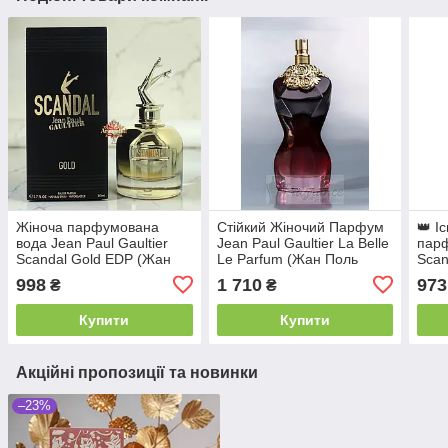
Жіноча парфумована
Стійкий Жіночий Парфум
👑 І
вода Jean Paul Gaultier
Jean Paul Gaultier La Belle
парф
Scandal Gold EDP (Жан
Le Parfum (Жан Поль
Scan
Поль Готьє Скандал Голд)
Готьє Ля Белль Ле
скан
998
1 710
973
₴
₴
80 мл Шипрові Східні
Парфум) 125 мл. Східно-
соло
Солодкі Стійкі
гурманський аромат
Купити
Купити
Акційні пропозиції та новинки
–23%