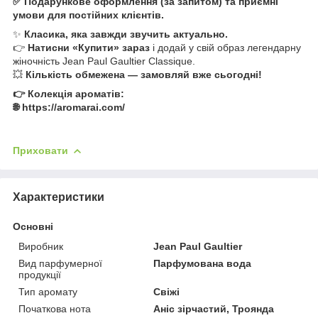
✅ Подарункове оформлення (за запитом) та приємні
умови для постійних клієнтів.
✨
Класика, яка завжди звучить актуально.
👉
Натисни «Купити» зараз
і додай у свій образ легендарну
жіночність Jean Paul Gaultier Classique.
💥
Кількість обмежена — замовляй вже сьогодні!
👉 Колекція ароматів:
🌐 https://aromarai.com/
Приховати
Характеристики
Основні
Виробник
Jean Paul Gaultier
Вид парфумерної
Парфумована вода
продукції
Тип аромату
Свіжі
Початкова нота
Аніс зірчастий, Троянда