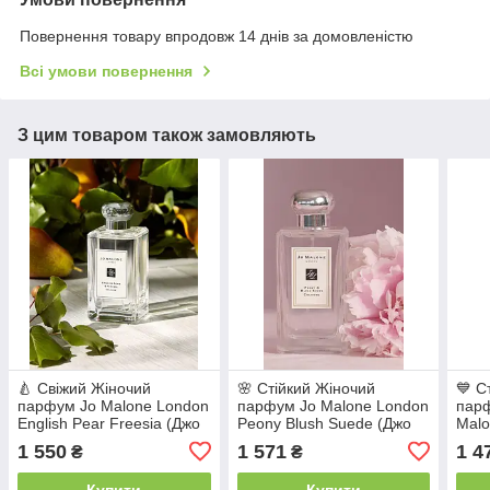
Повернення товару впродовж 14 днів за домовленістю
Всі умови повернення
З цим товаром також замовляють
🍐 Свіжий Жіночий
🌸 Стійкий Жіночий
💙 С
парфум Jo Malone London
парфум Jo Malone London
парф
English Pear Freesia (Джо
Peony Blush Suede (Джо
Malo
Малон Інгліш Пеа Фрезія)
Малон Півонія Блаш
Blue
1 550
1 571
1 4
₴
₴
100 мл Квітково-
Замша) 100 мл Квітковий
Вайл
фруктовий аромат
аромат
мл. 
Купити
Купити