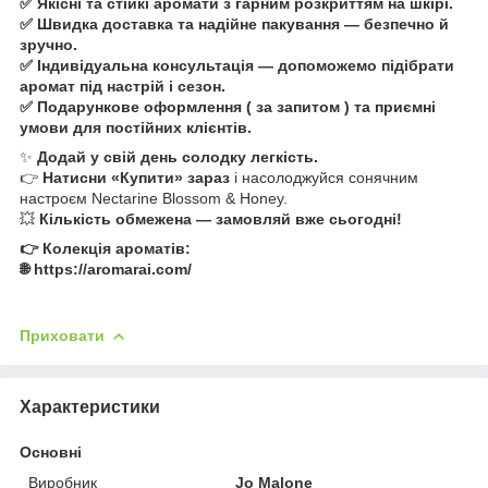
✅ Якісні та стійкі аромати з гарним розкриттям на шкірі.
✅ Швидка доставка та надійне пакування — безпечно й
зручно.
✅ Індивідуальна консультація — допоможемо підібрати
аромат під настрій і сезон.
✅ Подарункове оформлення ( за запитом ) та приємні
умови для постійних клієнтів.
✨
Додай у свій день солодку легкість.
👉
Натисни «Купити» зараз
і насолоджуйся сонячним
настроєм Nectarine Blossom & Honey.
💥
Кількість обмежена — замовляй вже сьогодні!
👉 Колекція ароматів:
🌐 https://aromarai.com/
Приховати
Характеристики
Основні
Виробник
Jo Malone