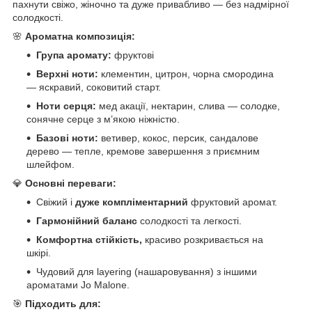
пахнути свіжо, жіночно та дуже привабливо — без надмірної
солодкості.
🌸
Ароматна композиція:
Група аромату:
фруктові
Верхні ноти:
клементин, цитрон, чорна смородина
— яскравий, соковитий старт.
Ноти серця:
мед акації, нектарин, слива — солодке,
сонячне серце з м’якою ніжністю.
Базові ноти:
ветивер, кокос, персик, сандалове
дерево — тепле, кремове завершення з приємним
шлейфом.
💎
Основні переваги:
Свіжий і
дуже компліментарний
фруктовий аромат.
Гармонійний баланс
солодкості та легкості.
Комфортна стійкість,
красиво розкривається на
шкірі.
Чудовий для layering (нашаровування) з іншими
ароматами Jo Malone.
🎯
Підходить для: