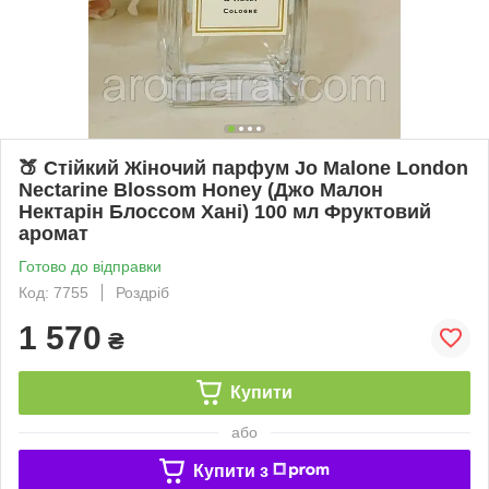
🍑 Стійкий Жіночий парфум Jo Malone London
Nectarine Blossom Honey (Джо Малон
Нектарін Блоссом Хані) 100 мл Фруктовий
аромат
Готово до відправки
Код: 7755
Роздріб
1 570
₴
Купити
або
Купити з