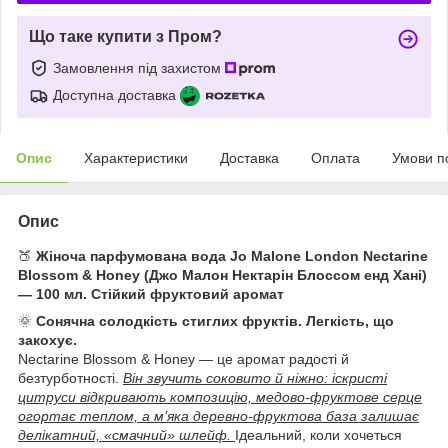
Що таке купити з Пром?
Замовлення під захистом
Доступна доставка
Опис
Характеристики
Доставка
Оплата
Умови п
Опис
🍑
Жіноча парфумована вода Jo Malone London Nectarine
Blossom & Honey (Джо Малон Нектарін Блоссом енд Хані)
— 100 мл. С
тійкий фруктовий аромат
🌞
Сонячна солодкість стиглих фруктів. Легкість, що
закохує.
Nectarine Blossom & Honey — це аромат радості й
безтурботності.
Він звучить соковито й ніжно: іскристі
цитруси відкривають композицію, медово-фруктове серце
огортає теплом, а м’яка деревно-фруктова база залишає
делікатний, «смачний» шлейф.
Ідеальний, коли хочеться