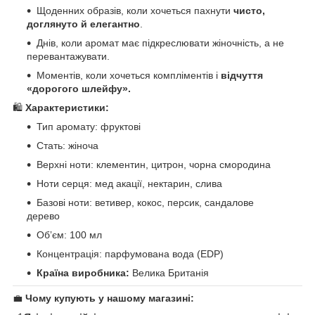
Щоденних образів, коли хочеться пахнути
чисто,
доглянуто й елегантно
.
Днів, коли аромат має підкреслювати жіночність, а не
перевантажувати.
Моментів, коли хочеться компліментів і
відчуття
«дорогого шлейфу».
🛍️
Характеристики:
Тип аромату: фруктові
Стать: жіноча
Верхні ноти: клементин, цитрон, чорна смородина
Ноти серця: мед акації, нектарин, слива
Базові ноти: ветивер, кокос, персик, сандалове
дерево
Обʼєм: 100 мл
Концентрація: парфумована вода (EDP)
Країна виробника:
Велика Британія
💼
Чому купують у нашому магазині: