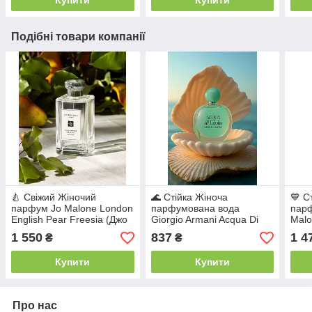
аро
Подібні товари компанії
🍐 Свіжий Жіночий
🌊 Стійка Жіноча
💙 С
парфум Jo Malone London
парфумована вода
парф
English Pear Freesia (Джо
Giorgio Armani Acqua Di
Malo
Малон Інгліш Пеа Фрезія)
Gioia (Армані Аква Ді
Cac
1 550
837
1 4
₴
₴
100 мл Квітково-
Джоя)100 мл Свіжий
Агав
фруктовий аромат
квітково-водяний аромат
Схід
Купити
Купити
Про нас