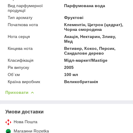
Вид парфумерної
Парфумована вода
продукції
Тип аромату
Фруктові
Початкова нота
Клементін, Цитрон (цедрат),
Чорна смородина
Нота серця
Акація, Нектарин, Зливу,
Мед
Кінцева нота
Ветивер, Кокос, Персик,
Сандалове дерево
Класифікація
Мідл-маркет/Mastige
Рік випуску
2005
Об`єм
100 мл
Країна виробник
Великобританія
Приховати
Умови доставки
Нова Пошта
Магазини Rozetka