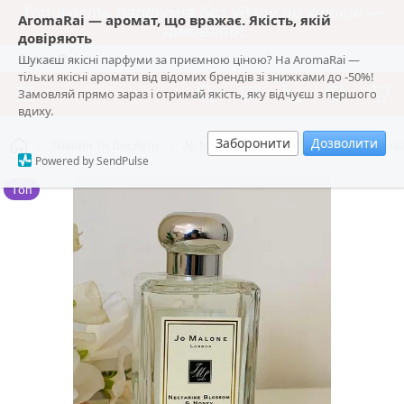
Топ-якість парфумів без удару по кишені —
AromaRai — аромат, що вражає. Якість, якій
замовляй!
довіряють
Шукаєш якісні парфуми за приємною ціною? На AromaRai —
AromaRai
тільки якісні аромати від відомих брендів зі знижками до -50%!
Замовляй прямо зараз і отримай якість, яку відчуєш з першого
вдиху.
Заборонити
Дозволити
Товари та послуги
Jo Malone London | Лондонський Ета
Powered by SendPulse
Топ