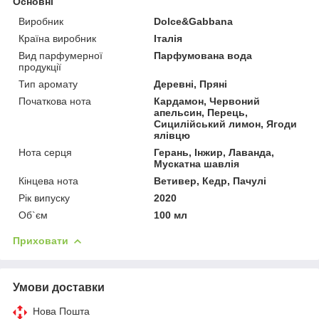
Основні
Виробник
Dolce&Gabbana
Країна виробник
Італія
Вид парфумерної
Парфумована вода
продукції
Тип аромату
Деревні, Пряні
Початкова нота
Кардамон, Червоний
апельсин, Перець,
Сицилійський лимон, Ягоди
ялівцю
Нота серця
Герань, Інжир, Лаванда,
Мускатна шавлія
Кінцева нота
Ветивер, Кедр, Пачулі
Рік випуску
2020
Об`єм
100 мл
Приховати
Умови доставки
Нова Пошта