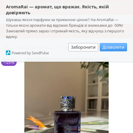
Топ-якість парфумів без удару по кишені —
AromaRai — аромат, що вражає. Якість, якій
замовляй!
довіряють
Шукаєш якісні парфуми за приємною ціною? На AromaRai —
AromaRai
тільки якісні аромати від відомих брендів зі знижками до -50%!
Замовляй прямо зараз і отримай якість, яку відчуєш з першого
вдиху.
Заборонити
Дозволити
Товари та послуги
Чоловіча парфумерія
👑 Стійка 
Powered by SendPulse
–15%