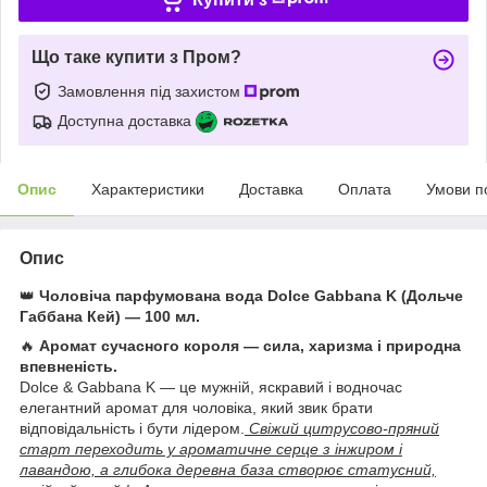
Що таке купити з Пром?
Замовлення під захистом
Доступна доставка
Опис
Характеристики
Доставка
Оплата
Умови п
Опис
👑
Чоловіча парфумована вода Dolce Gabbana K (Дольче
Габбана Кей) — 100 мл.
🔥
Аромат сучасного короля — сила, харизма і природна
впевненість.
Dolce & Gabbana K — це мужній, яскравий і водночас
елегантний аромат для чоловіка, який звик брати
відповідальність і бути лідером.
Свіжий цитрусово-пряний
старт переходить у ароматичне серце з інжиром і
лавандою, а глибока деревна база створює статусний,