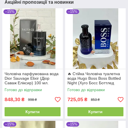
Акційні пропозиції та новинки
–15%
–15%
Чоловіча парфумована вода
🔥 Стійка Чоловіча туалетна
Dior Sauvage Elixir (Діор
вода Hugo Boss Boss Bottled
Саваж Еліксир) 100 мл.
Night (Хуго Босс Боттлед
Якісний деревно-пряний
Найт) 100 мл Деревні
Готово до відправки
Готово до відправки
аромат
Фужерні Пряні Шлейфові
848,30
725,05
₴
₴
998 ₴
853 ₴
Купити
Купити
–15%
–15%