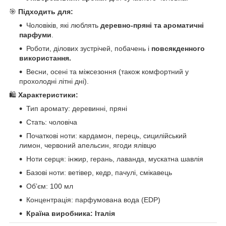
🎯
Підходить для:
Чоловіків, які люблять
деревно-пряні та ароматичні
парфуми
.
Роботи, ділових зустрічей, побачень і
повсякденного
використання.
Весни, осені та міжсезоння (також комфортний у
прохолодні літні дні).
🛍️
Характеристики:
Тип аромату: деревинні, пряні
Стать: чоловіча
Початкові ноти: кардамон, перець, сицилійський
лимон, червоний апельсин, ягоди ялівцю
Ноти серця: інжир, герань, лаванда, мускатна шавлія
Базові ноти: ветівер, кедр, пачулі, смікавець
Обʼєм: 100 мл
Концентрація: парфумована вода (EDP)
Країна виробника:
Італія