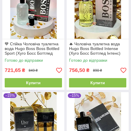
💙 Стійка Чоловіча туалетна
🔥 Чоловіча туалетна вода
вода Hugo Boss Boss Bottled
Hugo Boss Bottled Intense
Sport (Хуго Босс Боттлед
(Хуго Босс Боттлед Інтенс)
Спорт) 100 мл Деревні Свіжі
100 мл Деревні Пряні
Готово до відправки
Готово до відправки
Спортивні Шлейфові
Фруктові Стійкі Шлейфові
721,65
756,50
₴
₴
849 ₴
890 ₴
Купити
Купити
–15%
–15%