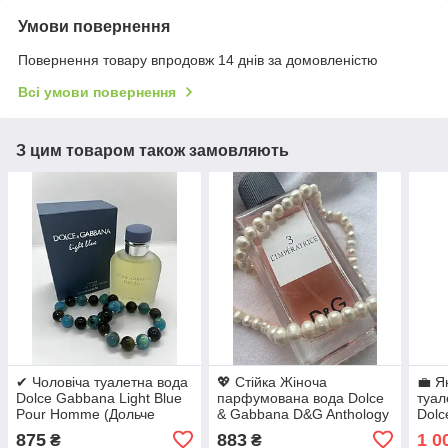
Умови повернення
Повернення товару впродовж 14 днів за домовленістю
Всі умови повернення
З цим товаром також замовляють
✔ Чоловіча туалетна вода
💖 Стійка Жіноча
💼 Я
Dolce Gabbana Light Blue
парфумована вода Dolce
туал
Pour Homme (Дольче
& Gabbana D&G Anthology
Dol
Габана Лайт Блю Пур
3 L’Impératrice (Дольче
for 
875
883
1 0
₴
₴
Хом) 100 мл. Стійкий
Габбана 3 Імператриця)
Зе В