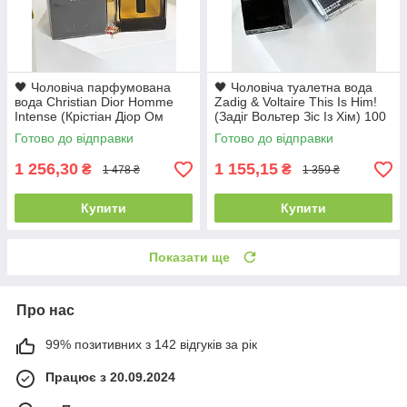
🖤 Чоловіча парфумована
🖤 Чоловіча туалетна вода
вода Christian Dior Homme
Zadig & Voltaire This Is Him!
Intense (Крістіан Діор Ом
(Задіг Вольтер Зіс Із Хім) 100
Інтенс) 100 мл Деревинні
мл Деревинні Східні Пряні
Готово до відправки
Готово до відправки
Квіткові Стійкі Шлейфові
Стійкі Шлейфові
1 256,30
1 155,15
₴
₴
1 478 ₴
1 359 ₴
Купити
Купити
Показати ще
Про нас
99% позитивних з 142 відгуків за рік
Працює з 20.09.2024