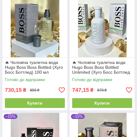
🔥 Чоловіча туалетна вода
🔥 Чоловіча туалетна вода
Hugo Boss Boss Bottled (Хуго
Hugo Boss Boss Bottled
Босс Боттлед) 100 мл
Unlimited (Хуго Босс Боттлед
Деревні Пряні Свіжі Стійкі
Анлімітед) 100 мл Стійкі
Готово до відправки
Готово до відправки
Шлейфові | Цитрус
Шлейфові Свіжі | Грейпфрут
730,15
747,15
₴
₴
859 ₴
879 ₴
Купити
Купити
–15%
–15%