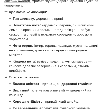
стійкий шлейф.
Аромат звучить дорого, сучасно і дуже по-
чоловічому.
🌸
Ароматна композиція:
Тип аромату:
деревинні, пряні
Початкова нота:
кардамон, перець, сицилійський
лимон, червоний апельсин, ягоди ялівцю — вибух
свіжості та спецій із яскравим середземноморським
характером.
Нота серця:
інжир, герань, лаванда, мускатна шавлія
— ароматичне, трав’янисте серце з благородною
м’якістю.
Кінцева нота:
ветівер, кедр, пачулі, смікавець —
глибоке деревне завершення з чоловічим, стійким
шлейфом.
💎
Основні переваги:
Баланс свіжості, прянощів і деревної глибини.
Виразний, але не нав’язливий
— ідеальний на
кожен день.
Хороша стійкість
і привабливий шлейф.
Універсальний аромат
для сучасного чоловіка.