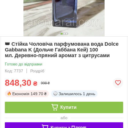
👑 Стійка Чоловіча парфумована вода Dolce
Gabbana K (Дольче Габбана Кей) 100
мл. Деревно-пряний аромат з цитрусами
Готово до відправки
Код: 7737
Роздріб
848,30
₴
998 ₴
Економія
149.70 ₴
Залишилось
1 день
Купити
або
Купити з