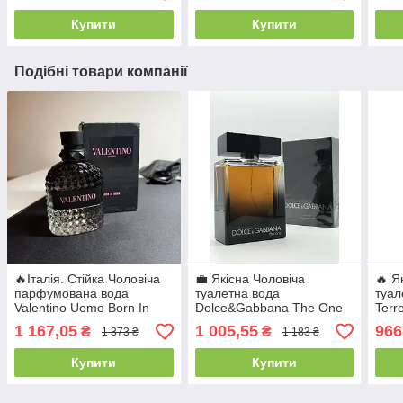
свіжий аромат
100 мл
Схід
Купити
Купити
Подібні товари компанії
🔥Італія. Стійка Чоловіча
💼 Якісна Чоловіча
🔥 Я
парфумована вода
туалетна вода
туал
Valentino Uomo Born In
Dolce&Gabbana The One
Terr
Roma (Валентино Уомо
for Men (Дольче Габбана
Терр
1 167,05
1 005,55
966
₴
₴
1 373 ₴
1 183 ₴
Борн Ін Рома) 100
Зе Ван фо Мен) 100 мл.
Стій
мл. Деревно-пряний
Східно-пряний аромат
аро
Купити
Купити
аромат