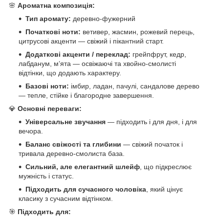
🌸
Ароматна композиція:
Тип аромату:
деревно-фужерний
Початкові ноти:
ветивер, жасмин, рожевий перець,
цитрусові акценти — свіжий і пікантний старт.
Додаткові акценти / переклад:
грейпфрут, кедр,
лабданум, мʼята — освіжаючі та хвойно-смолисті
відтінки, що додають характеру.
Базові ноти:
імбир, ладан, пачулі, сандалове дерево
— тепле, стійке і благородне завершення.
💎
Основні переваги:
Універсальне звучання
— підходить і для дня, і для
вечора.
Баланс свіжості та глибини
— свіжий початок і
тривала деревно-смолиста база.
Сильний, але елегантний шлейф
, що підкреслює
мужність і статус.
Підходить для сучасного чоловіка
, який цінує
класику з сучасним відтінком.
🎯
Підходить для: