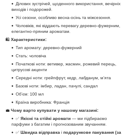
Ділових зустрічей, щоденного використання, вечірніх
виходів і подорожей.
Усі сезони, особливо весна-осінь та міжсезоння.
Чоловіків, які віддають перевагу деревно-фужерним,
елегантно-пряним ароматам.
🛍️
Характеристики:
Тип аромату: деревно-фужерний
Стать: чоловіча
Початкові ноти: ветивер, жасмин, рожевий перець,
цитрусові акценти
Середні ноти: грейпфрут, кедр, лабданум, мʼята
Базові ноти: імбир, ладан, пачулі, сандал
Обʼєм: 100 мл
Країна виробника: Франція
💼
Чому варто купувати у нашому магазині:
✅
Якісні та стійкі аромати
— ми підбираємо
парфуми з багатим і прогнозованим звучанням.
✅
Швидка відправка
і
подарункове пакування (за