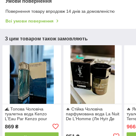
Умови повернення
Повернення товару впродовж 14 днів за домовленістю
Всі умови повернення
З цим товаром також замовляють
🌊 Топова Чоловіча
🔥 Стійка Чоловіча
🔥 Я
туалетна вода Kenzo
парфумована вода La Nuit
туал
L'Eau Par Kenzo pour
De L'Homme (Ля Нуіт Де
Terr
Homme (Кензо Ле Пар
Ель Хомм) 100 мл.
Терр
869
966
₴
Кензо Пур Хом) 100 мл
Деревинно-квітковий
Стій
Свіжий цитрусовий аромат
аромат
аро