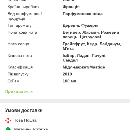
Країна виробник
Франція
Вид парфумерної
Парфумована вода
продукції
Тип аромату
Деревні, Фужерні
Початкова нота
Ветивер, Жасмин, Рожевий
перець, Цитрусові
Нота серця
Грейпфрут, Кедр, Лабданум,
М'ята
Кінцева нота
Імбир, Ладан, Пачулі,
Сандал
Класифікація
Мідл-маркет/Mastige
Рік випуску
2010
Об`єм
100 мл
Приховати
Умови доставки
Нова Пошта
Магазини Rozetka