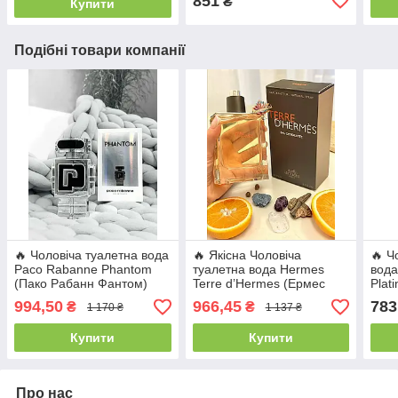
851
₴
Купити
Подібні товари компанії
🔥 Чоловіча туалетна вода
🔥 Якісна Чоловіча
🔥 Ч
Paco Rabanne Phantom
туалетна вода Hermes
вода
(Пако Рабанн Фантом)
Terre d’Hermes (Ермес
Plat
100 мл. Стійкий деревно-
Терре д’Ермес) 100 мл.
Плат
994,50
966,45
783
₴
₴
1 170 ₴
1 137 ₴
фужерним аромат
Стійкий деревно-пряний
дере
аромат
Купити
Купити
Про нас