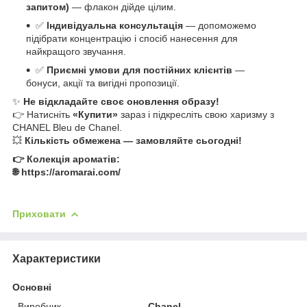
запитом)
— флакон дійде цілим.
✅
Індивідуальна консультація
— допоможемо
підібрати концентрацію і спосіб нанесення для
найкращого звучання.
✅
Приємні умови для постійних клієнтів
—
бонуси, акції та вигідні пропозиції.
✨
Не відкладайте своє оновлення образу!
👉 Натисніть
«Купити»
зараз і підкресліть свою харизму з
CHANEL Bleu de Chanel.
💥
Кількість обмежена — замовляйте сьогодні!
👉 Колекція ароматів:
🌐 https://aromarai.com/
Приховати
Характеристики
Основні
Виробник
Chanel