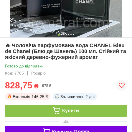
🔥 Чоловіча парфумована вода CHANEL Bleu
de Chanel (Блю де Шанель) 100 мл. Стійкий та
якісний деревно-фужерний аромат
Готово до відправки
Код: 7705
Роздріб
828,75
₴
975 ₴
Економія
146.25 ₴
Залишилось
2 дні
Купити
або
Купити з