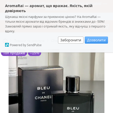
Топ-якість парфумів без удару по кишені —
AromaRai — аромат, що вражає. Якість, якій
замовляй!
довіряють
Шукаєш якісні парфуми за приємною ціною? На AromaRai —
AromaRai
тільки якісні аромати від відомих брендів зі знижками до -50%!
Замовляй прямо зараз і отримай якість, яку відчуєш з першого
вдиху.
Заборонити
Дозволити
Товари та послуги
Chanel | Французький Еталон
🔥 
Powered by SendPulse
Топ продажів
–15%