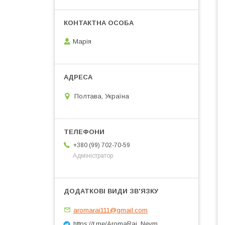
Марія
Полтава, Україна
+380 (99) 702-70-59
Адміністратор
aromarai111@gmail.com
https://t.me/AromaRai_Nevm