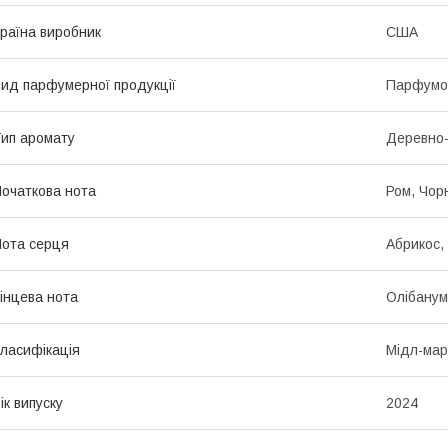
раїна виробник
США
ид парфумерної продукції
Парфумо
ип аромату
Деревно-
очаткова нота
Ром, Чор
ота серця
Абрикос,
інцева нота
Олібанум
ласифікація
Мідл-мар
ік випуску
2024