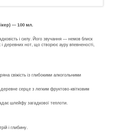
ікер) — 100 мл.
адковість і силу. Його звучання — немов блиск
х і деревних нот, що створює ауру впевненості,
ряна свіжість із глибокими алкогольними
, деревне серце з легким фруктово-квітковим
адає шлейфу загадкової теплоти.
рій і глибину.