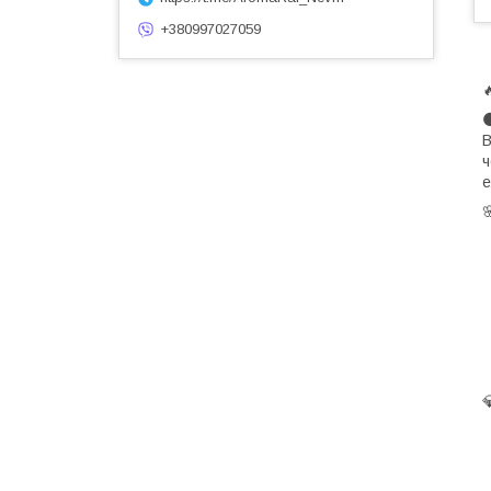
+380997027059
B
ч
е