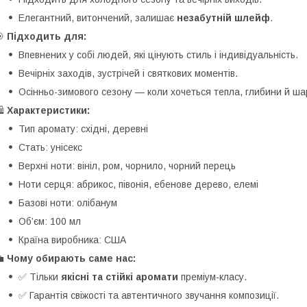
Елегантний, витончений, залишає
незабутній шлейф
.
🎯
Підходить для:
Впевнених у собі людей, які цінують стиль і індивідуальність.
Вечірніх заходів, зустрічей і святкових моментів.
Осінньо-зимового сезону — коли хочеться тепла, глибини й ша
️
Характеристики:
Тип аромату: східні, деревні
Стать: унісекс
Верхні ноти: вініл, ром, чорнило, чорний перець
Ноти серця: абрикос, півонія, ебенове дерево, елемі
Базові ноти: олібанум
Об’єм: 100 мл
Країна виробника: США
💼
Чому обирають саме нас:
✅ Тільки
якісні та стійкі аромати
преміум-класу.
✅ Гарантія свіжості та автентичного звучання композиції.