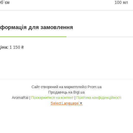
б`єм
100 мл
нформація для замовлення
іна:
1 150 ₴
Сайт створений на маркетплейсі
Prom.ua
Продавець на Bigl.ua
AromaRai |
Поскаржитися на контент
|
Політика конфіденційності
Select Language
▼