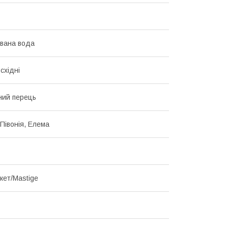
вана вода
східні
ний перець
 Півонія, Елема
кет/Mastige