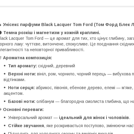
🔥
Унісекс парфуми Black Lacquer Tom Ford (Том Форд Блек Л
🌑
Темна розкіш і магнетизм у кожній краплині.
lack Lacquer Tom Ford — це аромат для тих, хто цінує глибину, заг
орного лаку: чуттєве, витончене, спокусливе. Це поєднання східни
легантності та неповторної привабливості.
🌸
Ароматна композиція:
Тип аромату:
східний, деревний
Верхні ноти:
вініл, ром, чорнило, чорний перець — вибухова п
відтінками.
Ноти серця:
абрикос, півонія, ебенове дерево, елемі — м’яке
акцентом.
Базові ноти:
олібанум — благородна смолиста глибина, що н
💎
Основні переваги:
Універсальний аромат —
ідеальний для жінок і чоловіків
.
Стійке звучання
, яке розкривається поступово, змінюючи наст
Підходить для холодного сезону та вечірніх виходів.