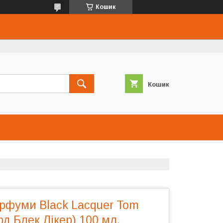
Кошик
Кошик
арфуми Black Lacquer Tom
рд Блек Лікер) 100 мл.