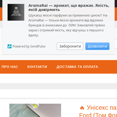
AromaRai — аромат, що вражає. Якість,
якій довіряють
Топ-якість парфумів без удару по кишені — замовляй!
Шукаєш якісні парфуми за приємною ціною? На
AromaRai — тільки якісні аромати від відомих
брендів зі знижками до -50%! Замовляй прямо
зараз і отримай якість, яку відчуєш з першого
вдиху.
Заборонити
Дозволити
Powered by SendPulse
ПРО НАС
КОНТАКТИ
ДОСТАВКА ТА ОПЛАТА
🔥 Унісекс п
Ford (Том Фо