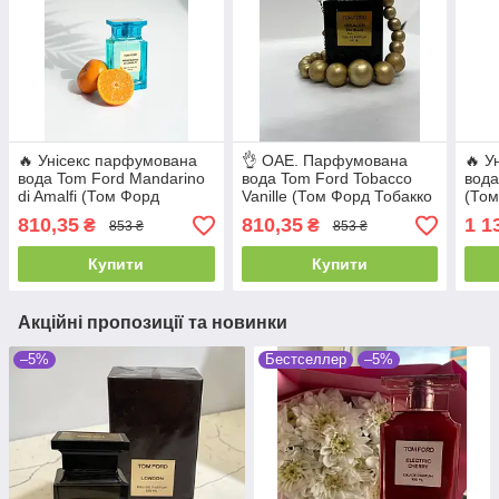
🔥 Унісекс парфумована
👌 ОАЕ. Парфумована
🔥 У
вода Tom Ford Mandarino
вода Tom Ford Tobacco
вода
di Amalfi (Том Форд
Vanille (Том Форд Тобакко
(Том
Мандарино ді Амальфі)
Ваніль) 100 мл
100 
810,35
810,35
1 1
₴
₴
853 ₴
853 ₴
100 мл. Стійкий свіжий
аром
аромат
берг
Купити
Купити
Акційні пропозиції та новинки
–5%
Бестселлер
–5%