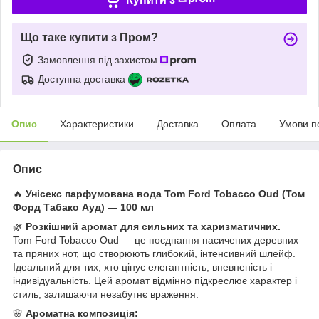
Що таке купити з Пром?
Замовлення під захистом
Доступна доставка
Опис
Характеристики
Доставка
Оплата
Умови п
Опис
🔥
Унісекс парфумована вода Tom Ford Tobacco Oud (Том
Форд Табако Ауд) — 100 мл
🌿
Розкішний аромат для сильних та харизматичних.
Tom Ford Tobacco Oud — це поєднання насичених деревних
та пряних нот, що створюють глибокий, інтенсивний шлейф.
Ідеальний для тих, хто цінує елегантність, впевненість і
індивідуальність. Цей аромат відмінно підкреслює характер і
стиль, залишаючи незабутнє враження.
🌸
Ароматна композиція: