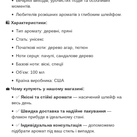
Вечірніх виходів, урочистих подій та особливих
моментів.
Любителів розкішних ароматів з глибоким шлейфом.
🛍️
Характеристики:
Тип аромату: деревні, пряні
Стать: унісекс
Початкові ноти: дерево агар, тютюн
Ноти серця: пачулі, сандалове дерево
Базові ноти: віскі, спеції
Обʼєм: 100 мл
Країна виробника: США
💼
Чому купують у нашому магазині:
✅
Якісні та стійкі аромати
— насичений шлейф на
весь день.
✅
Швидка доставка та надійне пакування
—
флакон прибуде в ідеальному стані.
✅
Індивідуальна консультація
— допоможемо
підібрати аромат під ваш стиль і випадок.