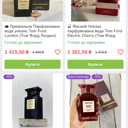
💼 Преміальна Парфумована
🍒 Якісний Унісекс
вода унісекс Tom Ford
парфумована вода Tom Ford
London (Том Форд Лондон)
Electric Cherry (Том Форд
100 мл. Стійкий деревний
Електрик Черрі) 100 мл
Готово до відправки
Готово до відправки
аромат
Стійкий вишневий аромат
1 415,50
1 301,50
₴
₴
1 490 ₴
1 370 ₴
Купити
Купити
–5%
Бестселлер
–5%