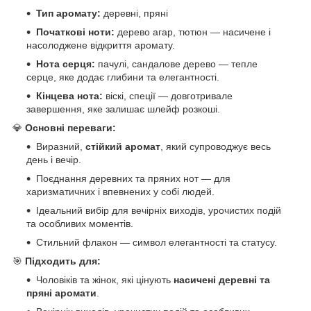
Тип аромату:
деревні, пряні
Початкові ноти:
дерево агар, тютюн — насичене і
насолоджене відкриття аромату.
Нота серця:
пачулі, сандалове дерево — тепле
серце, яке додає глибини та елегантності.
Кінцева нота:
віскі, спеції — довготривале
завершення, яке залишає шлейф розкоші.
💎
Основні переваги:
Виразний,
стійкий аромат
, який супроводжує весь
день і вечір.
Поєднання деревних та пряних нот — для
харизматичних і впевнених у собі людей.
Ідеальний вибір для вечірніх виходів, урочистих подій
та особливих моментів.
Стильний флакон — символ елегантності та статусу.
🎯
Підходить для:
Чоловіків та жінок, які цінують
насичені деревні та
пряні аромати
.