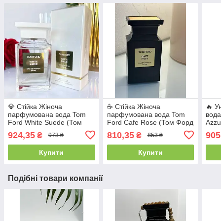
💎 Стійка Жіноча
☕ Стійка Жіноча
🔥 У
парфумована вода Tom
парфумована вода Tom
вода
Ford White Suede (Том
Ford Cafe Rose (Том Форд
Azzu
Форд Вайт Сюед) 100 мл
Кафе Роуз) 100 мл
Азур
924,35
810,35
905
₴
₴
973 ₴
853 ₴
дере
Купити
Купити
Подібні товари компанії