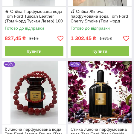
🔥 Стійка Парфумована вода
🍒 Стійка Жіноча
Tom Ford Tuscan Leather
парфумована вода Tom Ford
(Том Форд Тускан Лезер) 100
Cherry Smoke (Том Форд
мл. Шкіряний насичений
Черрі Смок) 100 мл
Готово до відправки
Готово до відправки
аромат
827,45
1 302,45
₴
₴
871 ₴
1 371 ₴
Купити
Купити
–5%
–5%
💃 Жіноча парфумована вода
Стійка Жіноча парфумована