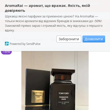
Топ-якість парфумів без удару по кишені —
AromaRai — аромат, що вражає. Якість, якій
замовляй!
довіряють
Шукаєш якісні парфуми за приємною ціною? На AromaRai —
AromaRai
тільки якісні аромати від відомих брендів зі знижками до -50%!
Замовляй прямо зараз і отримай якість, яку відчуєш з першого
вдиху.
Заборонити
Дозволити
Товари та послуги
TOM FORD ® | Культові Аромати
Powered by SendPulse
–5%