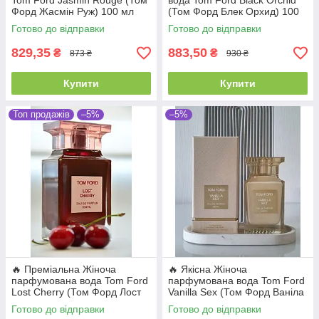
Tom Ford Jasmin Rouge (Том
вода Tom Ford Black Orchid
Форд Жасмін Руж) 100 мл
(Том Форд Блек Орхид) 100
мл
Готово до відправки
Готово до відправки
829,35
883,50
₴
₴
873 ₴
930 ₴
Купити
Купити
Топ продажів
–5%
–5%
🔥 Преміальна Жіноча
🔥 Якісна Жіноча
парфумована вода Tom Ford
парфумована вода Tom Ford
Lost Cherry (Том Форд Лост
Vanilla Sex (Том Форд Ваніла
Черрі) 100 мл. Стійкий
Секс) 100 мл
Готово до відправки
Готово до відправки
вишнево-гурманський аромат