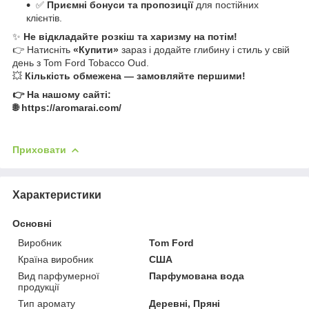
✅
Приємні бонуси та пропозиції
для постійних
клієнтів.
✨
Не відкладайте розкіш та харизму на потім!
👉 Натисніть
«Купити»
зараз і додайте глибину і стиль у свій
день з Tom Ford Tobacco Oud.
💥
Кількість обмежена — замовляйте першими!
👉 На нашому сайті:
🌐 https://aromarai.com/
Приховати
Характеристики
Основні
Виробник
Tom Ford
Країна виробник
США
Вид парфумерної
Парфумована вода
продукції
Тип аромату
Деревні, Пряні