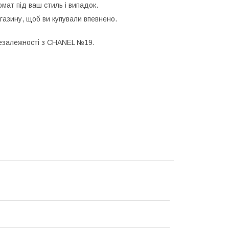
ат під ваш стиль і випадок.
азину, щоб ви купували впевнено.
незалежності з CHANEL №19.