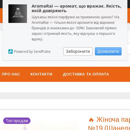
AromaRai — аромат, що вражає. Якість,
якій довіряють
Топ-якість парфумів без удару по кишені — замовляй!
Шукаєш якісні парфуми за приємною ціною? На
AromaRai — тільки якісні аромати від відомих
брендів зі знижками до -50%! Замовляй прямо
зараз і отримай якість, яку відчуєш з першого
вдиху.
Заборонити
Дозволити
Powered by SendPulse
ПРО НАС
КОНТАКТИ
ДОСТАВКА ТА ОПЛАТА
🔥 Жіноча п
Топ продаж
№19 (Шанель