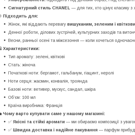
Сигнатурний стиль CHANEL
— для тих, хто цінує класику з
🎯
Підходить для:
Жінок, які віддають перевагу
вишуканим, зеленим і квітко
Денної роботи, ділових зустрічей, культурних заходів та витон
Весни, ранньої осені та міжсезоння — коли хочеться одночасно
️
Характеристики:
Тип аромату: зелені, квіткові
Стать: жіноча
Початкові ноти: бергамот, гальбанум, гіацинт, неролі
Ноти серця: жасмин, конвалія, троянда
Базові ноти: ветивер, мускус, сандал, шкіра
Об’єм: 100 мл
Країна виробника: Франція
💼
Чому варто купувати саме у нашому магазині:
✅
Якісні та стійкі аромати
— ми обираємо композиції з уваго
✅
Швидка доставка і надійне пакування
— парфум прибуде