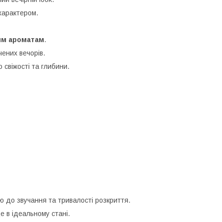
 характером.
вим ароматам
.
чених вечорів.
 свіжості та глибини.
ю до звучання та тривалості розкриття.
 в ідеальному стані.