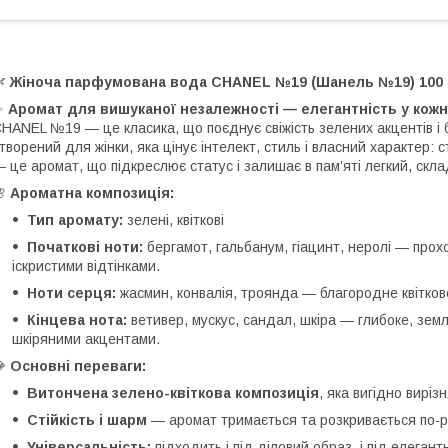
🌿
Жіноча парфумована вода CHANEL №19 (Шанель №19) 100
✨
Аромат для вишуканої незалежності — елегантність у кожні
HANEL №19 — це класика, що поєднує свіжість зелених акцентів і 
творений для жінки, яка цінує інтелект, стиль і власний характер:
 це аромат, що підкреслює статус і залишає в пам’яті легкий, ск
🌸
Ароматна композиція:
Тип аромату:
зелені, квіткові
Початкові ноти:
бергамот, гальбанум, гіацинт, неролі — прох
іскристими відтінками.
Ноти серця:
жасмин, конвалія, троянда — благородне квіткове
Кінцева нота:
ветивер, мускус, сандал, шкіра — глибоке, зе
шкіряними акцентами.
💎
Основні переваги:
Витончена зелено-квіткова композиція
, яка вигідно вирі
Стійкість і шарм
— аромат тримається та розкривається по-р
Універсальність:
підходить і під діловий образ, і під елегантн