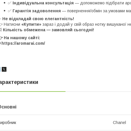
✅
Індивідуальна консультація
— допоможемо підібрати аром
✅
Гарантія задоволення
— повернення/обмін за умовами маг
✨
Не відкладай свою елегантність!
👉 Натисни
«Купити»
зараз і додай у свій образ нотку вишуканої 
💥
Кількість обмежена — замовляй сьогодні!
 На нашому сайті:
 https://aromarai.com/
арактеристики
Основні
иробник
Chanel