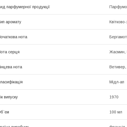
ид парфумерної продукції
Парфумо
ип аромату
Квітково-
очаткова нота
Бергамот
ота серця
Жасмин, 
інцева нота
Ветивер,
ласифікація
Мідл-ап
ік випуску
1970
б`єм
100 мл