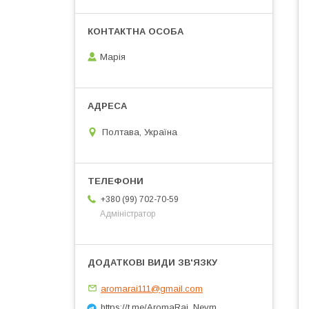
Марія
Полтава, Україна
+380 (99) 702-70-59
Адміністратор
aromarai111@gmail.com
https://t.me/AromaRai_Nevm