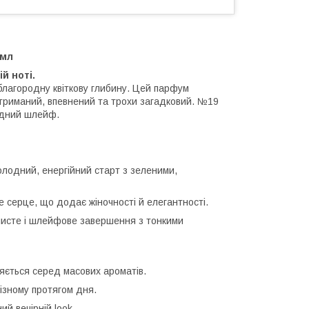
 мл
й ноті.
благородну квіткову глибину. Цей парфум
 стриманий, впевнений та трохи загадковий. №19
ладний шлейф.
олодний, енергійний старт з зеленими,
 серце, що додає жіночності й елегантності.
млисте і шлейфове завершення з тонкими
зняється серед масових ароматів.
ізному протягом дня.
ий вечірній look.