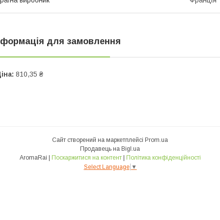
раїна виробник
Франція
нформація для замовлення
іна:
810,35 ₴
Сайт створений на маркетплейсі
Prom.ua
Продавець на Bigl.ua
AromaRai |
Поскаржитися на контент
|
Політика конфіденційності
Select Language
▼