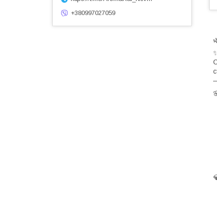
+380997027059
C
с
—