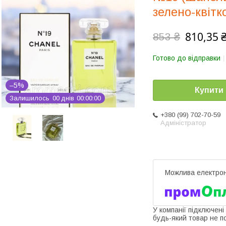
зелено-квітк
810,35 
853 ₴
Готово до відправки
–5%
Купити
Залишилось
0
0
днів
0
0
0
0
0
0
+380 (99) 702-70-59
Адміністратор
У компанії підключені
будь-який товар не п