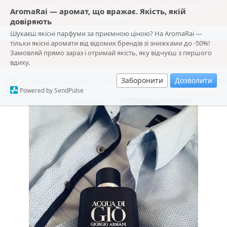
Топ-якість парфумів без удару по кишені —
AromaRai — аромат, що вражає. Якість, якій
замовляй!
довіряють
Шукаєш якісні парфуми за приємною ціною? На AromaRai —
AromaRai
тільки якісні аромати від відомих брендів зі знижками до -50%!
Замовляй прямо зараз і отримай якість, яку відчуєш з першого
вдиху.
Заборонити
Дозволити
Товари та послуги
Чоловіча парфумерія
💧 Стійка Ч
Powered by SendPulse