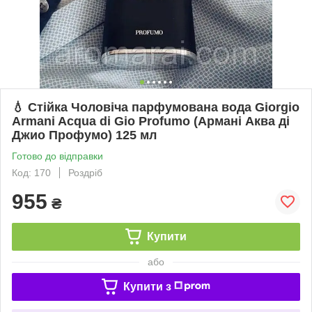
💧 Стійка Чоловіча парфумована вода Giorgio
Armani Acqua di Gio Profumo (Армані Аква ді
Джио Профумо) 125 мл
Готово до відправки
Код: 170
Роздріб
955
₴
Купити
або
Купити з