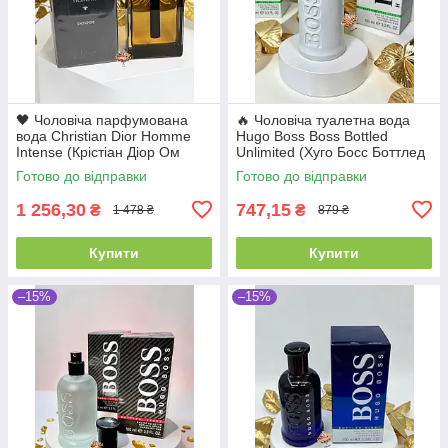
🖤 Чоловіча парфумована
🔥 Чоловіча туалетна вода
вода Christian Dior Homme
Hugo Boss Boss Bottled
Intense (Крістіан Діор Ом
Unlimited (Хуго Босс Боттлед
Інтенс) 100 мл Деревинні
Анлімітед) 100 мл Стійкі
Готово до відправки
Готово до відправки
Квіткові Стійкі Шлейфові
Шлейфові Свіжі | Грейпфрут
1 256,30
747,15
₴
₴
1 478 ₴
879 ₴
Купити
Купити
–15%
–15%