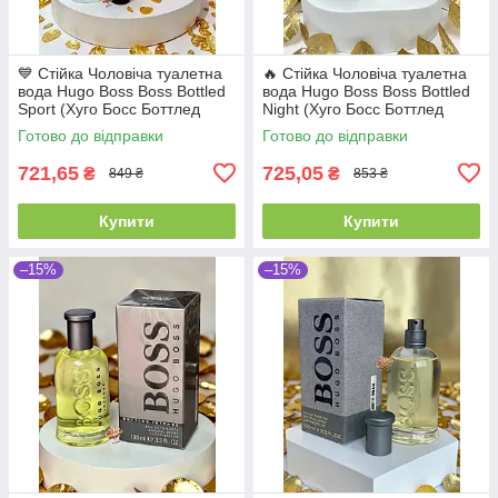
💙 Стійка Чоловіча туалетна
🔥 Стійка Чоловіча туалетна
вода Hugo Boss Boss Bottled
вода Hugo Boss Boss Bottled
Sport (Хуго Босс Боттлед
Night (Хуго Босс Боттлед
Спорт) 100 мл Деревні Свіжі
Найт) 100 мл Деревні
Готово до відправки
Готово до відправки
Спортивні Шлейфові
Фужерні Пряні Шлейфові
721,65
725,05
₴
₴
849 ₴
853 ₴
Купити
Купити
–15%
–15%