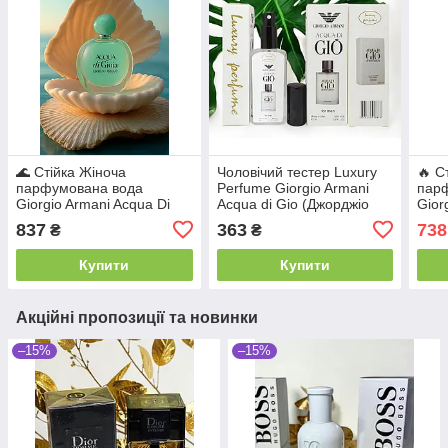
🌊 Стійка Жіноча
Чоловічий тестер Luxury
🔥 С
парфумована вода
Perfume Giorgio Armani
пар
Giorgio Armani Acqua Di
Acqua di Gio (Джорджіо
Gior
Gioia (Армані Аква Ді
Армані Аква Ді Джіо) 65 мл
Gio 
837
363
738
₴
₴
Джоя)100 мл Свіжий
Арма
квітково-водяний аромат
Про
Купити
Купити
Акційні пропозиції та новинки
–15%
–15%