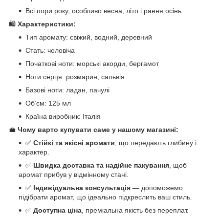
Всі пори року, особливо весна, літо і рання осінь.
🛍️
Характеристики:
Тип аромату: свіжий, водний, деревний
Стать: чоловіча
Початкові ноти: морські акорди, бергамот
Ноти серця: розмарин, сальвія
Базові ноти: ладан, пачулі
Об’єм: 125 мл
Країна виробник: Італія
💼
Чому варто купувати саме у нашому магазині:
✅
Стійкі та якісні аромати
, що передають глибину і
характер.
✅
Швидка доставка та надійне пакування
, щоб
аромат прибув у відмінному стані.
✅
Індивідуальна консультація
— допоможемо
підібрати аромат, що ідеально підкреслить ваш стиль.
✅
Доступна ціна
, преміальна якість без переплат.