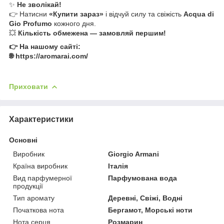
✨
Не зволікай!
👉 Натисни
«Купити зараз»
і відчуй силу та свіжість
Acqua di
Gio Profumo
кожного дня.
💥
Кількість обмежена — замовляй першим!
👉 На нашому сайті:
🌐 https://aromarai.com/
Приховати
Характеристики
Основні
Виробник
Giorgio Armani
Країна виробник
Італія
Вид парфумерної
Парфумована вода
продукції
Тип аромату
Деревні, Свіжі, Водні
Початкова нота
Бергамот, Морські ноти
Нота серця
Розмарин