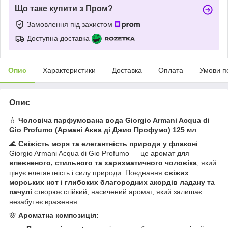
Що таке купити з Пром?
Замовлення під захистом
Доступна доставка
Опис
Характеристики
Доставка
Оплата
Умови п
Опис
💧
Чоловіча парфумована вода Giorgio Armani Acqua di
Gio Profumo (Армані Аква ді Джио Профумо) 125 мл
🌊
Свіжість моря та елегантність природи у флаконі
Giorgio Armani Acqua di Gio Profumo — це аромат для
впевненого, стильного та харизматичного чоловіка
, який
цінує елегантність і силу природи. Поєднання
свіжих
морських нот і глибоких благородних акордів ладану та
пачулі
створює стійкий, насичений аромат, який залишає
незабутнє враження.
🌸
Ароматна композиція: