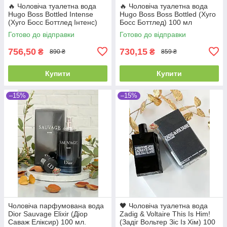
🔥 Чоловіча туалетна вода
🔥 Чоловіча туалетна вода
Hugo Boss Bottled Intense
Hugo Boss Boss Bottled (Хуго
(Хуго Босс Боттлед Інтенс)
Босс Боттлед) 100 мл
100 мл Деревні Пряні
Деревні Пряні Свіжі Стійкі
Готово до відправки
Готово до відправки
Фруктові Стійкі Шлейфові
Шлейфові | Цитрус
756,50
730,15
₴
₴
890 ₴
859 ₴
Купити
Купити
–15%
–15%
Чоловіча парфумована вода
🖤 Чоловіча туалетна вода
Dior Sauvage Elixir (Діор
Zadig & Voltaire This Is Him!
Саваж Еліксир) 100 мл.
(Задіг Вольтер Зіс Із Хім) 100