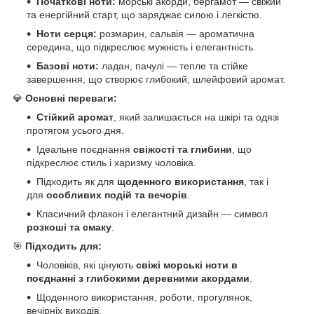
Початкові ноти:
морські акорди, бергамот — свіжий
та енергійний старт, що заряджає силою і легкістю.
Ноти серця:
розмарин, сальвія — ароматична
середина, що підкреслює мужність і елегантність.
Базові ноти:
ладан, пачулі — тепле та стійке
завершення, що створює глибокий, шлейфовий аромат.
💎
Основні переваги:
Стійкий аромат
, який залишається на шкірі та одязі
протягом усього дня.
Ідеальне поєднання
свіжості та глибини
, що
підкреслює стиль і харизму чоловіка.
Підходить як для
щоденного використання
, так і
для
особливих подій та вечорів
.
Класичний флакон і елегантний дизайн — символ
розкоші та смаку
.
🎯
Підходить для:
Чоловіків, які цінують
свіжі морські ноти в
поєднанні з глибокими деревними акордами
.
Щоденного використання, роботи, прогулянок,
вечірніх виходів.