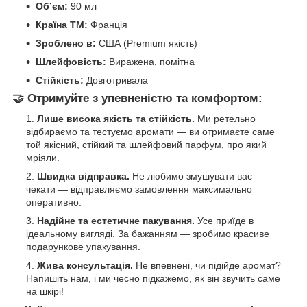
Об’єм:
90 мл
Країна ТМ:
Франція
Зроблено в:
США (Premium якість)
Шлейфовість:
Виражена, помітна
Стійкість:
Довготривала
🤝 Отримуйте з упевненістю та комфортом:
Лише висока якість та стійкість.
Ми ретельно
відбираємо та тестуємо аромати — ви отримаєте саме
той якісний, стійкий та шлейфовий парфум, про який
мріяли.
Швидка відправка.
Не любимо змушувати вас
чекати — відправляємо замовлення максимально
оперативно.
Надійне та естетичне пакування.
Усе приїде в
ідеальному вигляді. За бажанням — зробимо красиве
подарункове упакування.
Жива консультація.
Не впевнені, чи підійде аромат?
Напишіть нам, і ми чесно підкажемо, як він звучить саме
на шкірі!