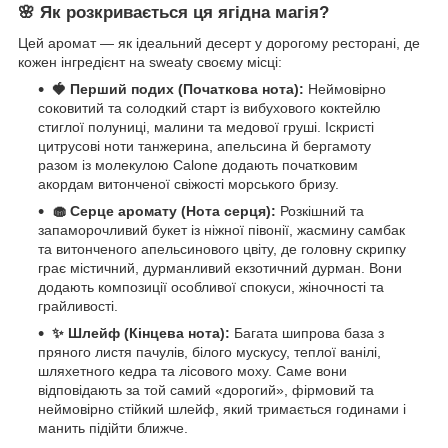
🌸 Як розкривається ця ягідна магія?
Цей аромат — як ідеальний десерт у дорогому ресторані, де
кожен інгредієнт на sweaty своєму місці:
🍓 Перший подих (Початкова нота):
Неймовірно
соковитий та солодкий старт із вибухового коктейлю
стиглої полуниці, малини та медової груші. Іскристі
цитрусові ноти танжерина, апельсина й бергамоту
разом із молекулою Calone додають початковим
акордам витонченої свіжості морського бризу.
🧁 Серце аромату (Нота серця):
Розкішний та
запаморочливий букет із ніжної півонії, жасмину самбак
та витонченого апельсинового цвіту, де головну скрипку
грає містичний, дурманливий екзотичний дурман. Вони
додають композиції особливої спокуси, жіночності та
грайливості.
✨ Шлейф (Кінцева нота):
Багата шипрова база з
пряного листя пачулів, білого мускусу, теплої ванілі,
шляхетного кедра та лісового моху. Саме вони
відповідають за той самий «дорогий», фірмовий та
неймовірно стійкий шлейф, який тримається годинами і
манить підійти ближче.