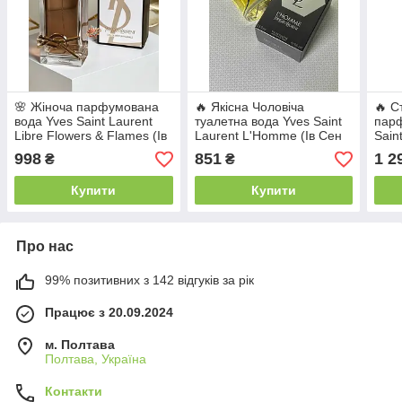
🌸 Жіноча парфумована
🔥 Якісна Чоловіча
🔥 С
вода Yves Saint Laurent
туалетна вода Yves Saint
парф
Libre Flowers & Flames (Ів
Laurent L'Homme (Ів Сен
Sain
Сен Лоран Лібре Флауерс
Лоран Л'Хомм) 100 мл.
Nue 
998
851
1 2
₴
₴
Флеймс) 100 мл Квіткові
Стійка деревинно-
Ню) 
Солодкі
квітковий аромат
аром
Купити
Купити
Про нас
99% позитивних з 142 відгуків за рік
Працює з 20.09.2024
м. Полтава
Полтава, Україна
Контакти