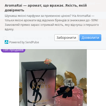
Топ-якість парфумів без удару по кишені —
AromaRai — аромат, що вражає. Якість, якій
замовляй!
довіряють
Шукаєш якісні парфуми за приємною ціною? На AromaRai —
AromaRai
тільки якісні аромати від відомих брендів зі знижками до -50%!
Замовляй прямо зараз і отримай якість, яку відчуєш з першого
вдиху.
Заборонити
Дозволити
Товари та послуги
ТОП ароматів 2026
Жіноча парфум
Powered by SendPulse
Топ продажів