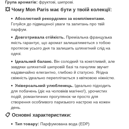
Група ароматів:
фруктові, шипрові.
💥 Чому Mon Paris має бути у твоїй колекції:
Абсолютний рекордсмен за компліментами.
Готуйся до підвищеної уваги та запитань про твій
парфум.
Довготривала стійкість.
Преміальна французька
якість гарантує, що аромат залишатиметься з тобою
протягом усього дня та залишить шляхетний слід на
одязі.
Ідеальний баланс.
Він солодкий та кокетливий, але
завдяки шляхетній шипровій базі та пачулям звучит
надзвичайно елегантно, глибоко й статусно. Ягідна
свіжність ідеально переплітається з квітковою ніжністю.
Універсальний улюбленець.
Ідеально підходить
для побачень (діє на чоловіків магічно!), урочистих
подій, романтичних прогулянок чи просто для
створення особливого паризького настрою на кожен
день.
📋 Основні характеристики:
Тип товару:
Парфумована вода (EDP)