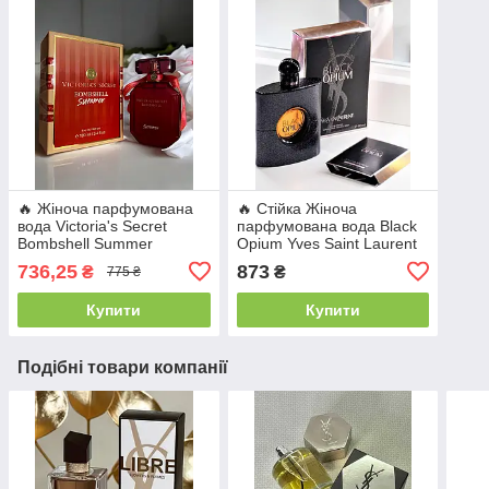
🔥 Жіноча парфумована
🔥 Стійка Жіноча
вода Victoria's Secret
парфумована вода Black
Bombshell Summer
Opium Yves Saint Laurent
(Вікторія Сікрет Бомбшел
(Ів Сен Лоран Блек Опіум)
736,25
873
₴
₴
775 ₴
Самер) 100 мл. Фруктово-
90 мл. Пряно-східний
квітковий аромат
аромат з кавою
Купити
Купити
Подібні товари компанії