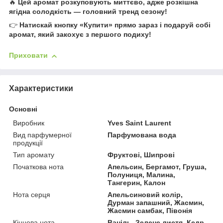
🔥
Цей аромат розкуповують миттєво, адже розкішна
ягідна солодкість — головний тренд сезону!
👉
Натискай кнопку «Купити» прямо зараз і подаруй собі
аромат, який закохує з першого подиху!
Приховати
Характеристики
Основні
Виробник
Yves Saint Laurent
Вид парфумерної
Парфумована вода
продукції
Тип аромату
Фруктові, Шипрові
Початкова нота
Апельсин, Бергамот, Груша,
Полуниця, Малина,
Тангерин, Калон
Нота серця
Апельсиновий колір,
Дурман запашний, Жасмин,
Жасмин самбак, Півонія
Кінцева нота
Ваніль, Зелене листя, Кедр,