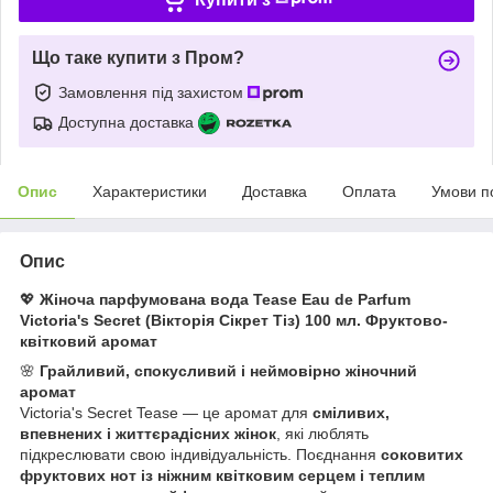
Що таке купити з Пром?
Замовлення під захистом
Доступна доставка
Опис
Характеристики
Доставка
Оплата
Умови п
Опис
💖
Жіноча парфумована вода Tease Eau de Parfum
Victoria's Secret (Вікторія Сікрет Тіз) 100 мл. Ф
руктово-
квітковий аромат
🌸
Грайливий, спокусливий і неймовірно жіночний
аромат
Victoria's Secret Tease — це аромат для
сміливих,
впевнених і життєрадісних жінок
, які люблять
підкреслювати свою індивідуальність. Поєднання
соковитих
фруктових нот із ніжним квітковим серцем і теплим