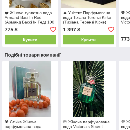
❤️ Жіноча туалетна вода
🔥 Унісекс Парфумована
💖 Ж
Armand Basi In Red
вода Tiziana Terenzi Kirke
вод
(Арманд Бассі Ін Ред) 100
(Тизіана Терензі Кірке)
Victo
мл
100 мл. Стійкий фруктово-
Сікр
775
1 397
₴
₴
шипровий аромат
Квіт
773
Купити
Купити
Подібні товари компанії
💖 Стійка Жіноча
🌸 Жіноча парфумована
💜 Ж
парфумована вода
вода Victoria's Secret
вода