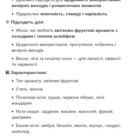
вечірніх виходів і романтичних моментів
.
Підкреслює
жіночність, гламур і чарівність
.
🎯
Підходить для:
Жінок, які люблять
квітково-фруктові аромати з
солодким і теплим шлейфом
.
Щоденного використання, прогулянок, побачень і
вечірніх виходів.
Весни, літа та початку осені — для легкості, свіжості
та чарівності.
🛍️
Характеристики:
Тип аромату: квітково-фруктові
Стать: жіноча
Початкові ноти: груша, червоне яблуко, личі,
мандарин
Ноти серця: гарденія, жасмин, магнолія, фрезія,
цикламен
Базові ноти: амбра, бензоїн, ваніль, мускус, сандал,
шоколад