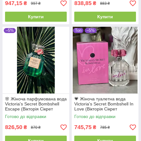
947,15
838,85
₴
₴
997 ₴
883 ₴
Купити
Купити
–5%
Топ
–5%
🌸 Жіноча парфумована вода
💗 Жіноча туалетна вода
Victoria's Secret Bombshell
Victoria's Secret Bombshell In
Escape (Вікторія Сікрет
Love (Вікторія Сікрет
Ескейп) 100 мл.
Бомбшелл Ін Лав) 100
Готово до відправки
Готово до відправки
Стійка ніжний квітковий
мл. Стійкий квітково-
аромат
фруктовий
826,50
745,75
₴
₴
870 ₴
785 ₴
Купити
Купити