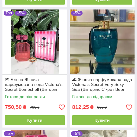
Топ
–5%
–5%
🌸 Якісна Жіноча
🌊 Жіноча парфумована вода
парфумована вода Victoria's
Victoria’s Secret Very Sexy
Secret Bombshell (Вікторія
Sea (Вікторіяс Сікрет Вері
Сікрет Бомбшелл) 100 мл.
Сексі Сі) 100 мл. Морський
Готово до відправки
Готово до відправки
Стійкий фруктовый аромат
аромат з цитрусами
750,50
812,25
₴
₴
790 ₴
855 ₴
Купити
Купити
–5%
–5%