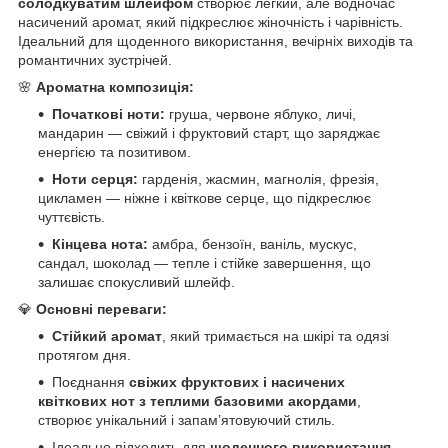
солодкуватим шлейфом
створює легкий, але водночас
насичений аромат, який підкреслює жіночність і чарівність.
Ідеальний для щоденного використання, вечірніх виходів та
романтичних зустрічей.
🌸
Ароматна композиція:
Початкові ноти:
груша, червоне яблуко, личі,
мандарин — свіжий і фруктовий старт, що заряджає
енергією та позитивом.
Ноти серця:
гарденія, жасмин, магнолія, фрезія,
цикламен — ніжне і квіткове серце, що підкреслює
чуттєвість.
Кінцева нота:
амбра, бензоїн, ваніль, мускус,
сандал, шоколад — тепле і стійке завершення, що
залишає спокусливий шлейф.
💎
Основні переваги:
Стійкий аромат
, який тримається на шкірі та одязі
протягом дня.
Поєднання
свіжих фруктових і насичених
квіткових нот з теплими базовими акордами
,
створює унікальний і запам’ятовуючий стиль.
Ідеально підходить для
щоденного використання,