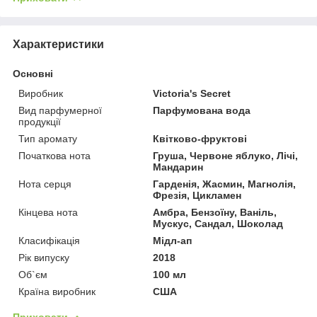
Характеристики
Основні
Виробник
Victoria's Secret
Вид парфумерної
Парфумована вода
продукції
Тип аромату
Квітково-фруктові
Початкова нота
Груша, Червоне яблуко, Лічі,
Мандарин
Нота серця
Гарденія, Жасмин, Магнолія,
Фрезія, Цикламен
Кінцева нота
Амбра, Бензоїну, Ваніль,
Мускус, Сандал, Шоколад
Класифікація
Мідл-ап
Рік випуску
2018
Об`єм
100 мл
Країна виробник
США
Приховати