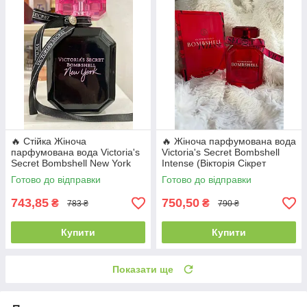
🔥 Стійка Жіноча
🔥 Жіноча парфумована вода
парфумована вода Victoria's
Victoria's Secret Bombshell
Secret Bombshell New York
Intense (Вікторія Сікрет
(Вікторія’с Сікрет Бомбшел
Бомбшел Інтенс) 100
Готово до відправки
Готово до відправки
Нью-Йорк) 100 мл
мл. Фруктово-квітковий
аромат
743,85
750,50
₴
₴
783 ₴
790 ₴
Купити
Купити
Показати ще