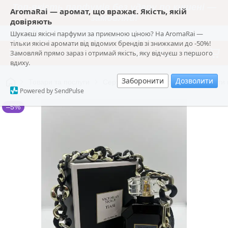
Топ-якість парфумів без удару по кишені —
AromaRai — аромат, що вражає. Якість, якій
замовляй!
довіряють
Шукаєш якісні парфуми за приємною ціною? На AromaRai —
AromaRai
тільки якісні аромати від відомих брендів зі знижками до -50%!
Замовляй прямо зараз і отримай якість, яку відчуєш з першого
вдиху.
Заборонити
Дозволити
Товари та послуги
Сертифікована Victoria's Secret: Хіти
Powered by SendPulse
–5%