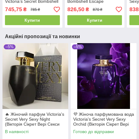
Victoria’s Secret Bombshell
Bombshell Escape
Sexy
Isle (Вікторія Сікрет
(Вікторія Сікрет Ескейп)
Сікр
745,75
826,50
838
₴
₴
785 ₴
870 ₴
Бомбшел Айл) 100 мл.
100 мл. Стійка ніжний
100 
Квітково-східний аромат
квітковий аромат
гурм
Купити
Купити
Акційні пропозиції та новинки
–5%
–5%
🔥 Жіночий парфум Victoria's
💜 Жіноча парфумована вода
Secret Very Sexy Night
Victoria's Secret Very Sexy
(Вікторія Сікрет Вері Секси
Orchid (Вікторія Сікрет Вері
Найт) 100 мл. Стійкий східно-
Сексі Орхід) 100 мл.Стійкий
В наявності
Готово до відправки
квітковий аромат
гурманський аромат