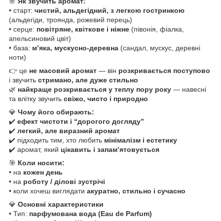
🌸
Як звучить аромат:
• старт:
чистий, альдегідний, з легкою гостринкою
(альдегіди, троянда, рожевий перець)
• серце:
повітряне, квіткове і ніжне
(півонія, фіалка,
апельсиновий цвіт)
• база:
м’яка, мускусно-деревна
(сандал, мускус, деревні
ноти)
👉 це
не масовий аромат
— він
розкривається поступово
і звучить
стримано, але дуже стильно
🌿
найкраще розкривається у теплу пору року
— навесні
та влітку звучить
свіжо, чисто і природно
💎
Чому його обирають:
✔️
ефект чистоти і “дорогого догляду”
✔️
легкий, але виразний аромат
✔️ підходить тим, хто любить
мінімалізм і естетику
✔️ аромат, який
цікавить і запам’ятовується
🎯
Коли носити:
• на
кожен день
• на
роботу / ділові зустрічі
• коли хочеш виглядати
акуратно, стильно і сучасно
💎
Основні характеристики
• Тип:
парфумована вода (Eau de Parfum)