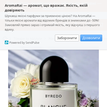
Топ-якість парфумів без удару по кишені —
AromaRai — аромат, що вражає. Якість, якій
замовляй!
довіряють
Шукаєш якісні парфуми за приємною ціною? На AromaRai —
AromaRai
тільки якісні аромати від відомих брендів зі знижками до -50%!
Замовляй прямо зараз і отримай якість, яку відчуєш з першого
вдиху.
Заборонити
Дозволити
Товари та послуги
Жіноча парфумерія
💖 Стійка Жі
Powered by SendPulse