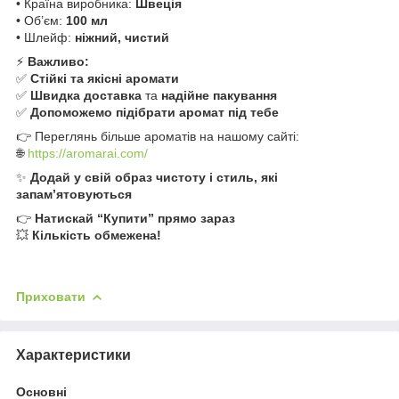
• Країна виробника:
Швеція
• Об’єм:
100 мл
• Шлейф:
ніжний, чистий
⚡️
Важливо:
✅
Стійкі та якісні аромати
✅
Швидка доставка
та
надійне пакування
✅
Допоможемо підібрати аромат під тебе
👉 Переглянь більше ароматів на нашому сайті:
🌐
https://aromarai.com/
✨
Додай у свій образ чистоту і стиль, які
запам’ятовуються
👉
Натискай “Купити” прямо зараз
💥
Кількість обмежена!
Приховати
Характеристики
Основні