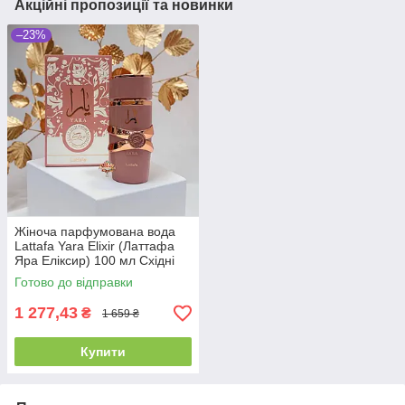
Акційні пропозиції та новинки
–23%
Жіноча парфумована вода
Lattafa Yara Elixir (Латтафа
Яра Еліксир) 100 мл Східні
Солодкі Фруктові Гурманські
Готово до відправки
Стійкі Шлейфові
1 277,43
₴
1 659 ₴
Купити