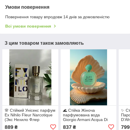
Умови повернення
Повернення товару впродовж 14 днів за домовленістю
Всі умови повернення
З цим товаром також замовляють
🌸 Стійкий Унісекс парфум
🌊 Стійка Жіноча
✨ Ст
Ex Nihilo Fleur Narcotique
парфумована вода
Парф
(Экс Нехило Флер
Giorgio Armani Acqua Di
D'Af
Наркотик) 100 мл.
Gioia (Армані Аква Ді
Д'Аф
889
837
799
₴
₴
Фруктово-квітковий
Джоя)100 мл Свіжий
Дере