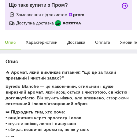
Що таке купити з Пром?
Замовлення під захистом
Доступна доставка
Опис
Характеристики
Доставка
Оплата
Умови п
Опис
🔥
Аромат, який викликає питання: “що це за такий
приємний і чистий запах?”
Byredo Blanche
— це
лаконічний, стильний і дуже
виразний аромат
, який асоціюється з
чистотою, свіжістю і
доглянутістю
. Він звучить
ніжно, але впевнено
, створюючи
естетичний і запам’ятовуваний образ
.
👑
Підходить тим, хто хоче:
•
виділятися через простоту і смак
• звучати
свіжо, легко і вишукано
• обирає
незвичні аромати, не як у всіх