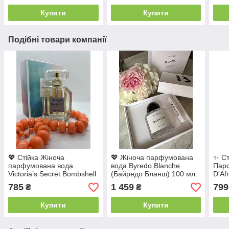
аромат
квітково-водяний аромат
Купити
Купити
Подібні товари компанії
💖 Стійка Жіноча
💖 Жіноча парфумована
✨ Ст
парфумована вода
вода Byredo Blanche
Парф
Victoria’s Secret Bombshell
(Байредо Бланш) 100 мл.
D'Af
Isle (Вікторія Сікрет
Якісний Квітковий аромат
Д'Аф
785
1 459
799
₴
₴
Бомбшел Айл) 100 мл.
Дере
Квітково-східний аромат
Купити
Купити