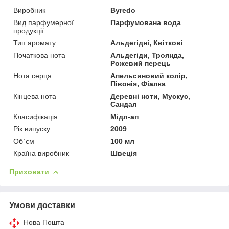
Виробник
Byredo
Вид парфумерної
Парфумована вода
продукції
Тип аромату
Альдегідні, Квіткові
Початкова нота
Альдегіди, Троянда,
Рожевий перець
Нота серця
Апельсиновий колір,
Півонія, Фіалка
Кінцева нота
Деревні ноти, Мускус,
Сандал
Класифікація
Мідл-ап
Рік випуску
2009
Об`єм
100 мл
Країна виробник
Швеція
Приховати
Умови доставки
Нова Пошта