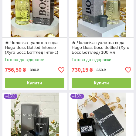
🔥 Чоловіча туалетна вода
🔥 Чоловіча туалетна вода
Hugo Boss Bottled Intense
Hugo Boss Boss Bottled (Хуго
(Хуго Босс Боттлед Інтенс)
Босс Боттлед) 100 мл
100 мл Деревні Пряні
Деревні Пряні Свіжі Стійкі
Готово до відправки
Готово до відправки
Фруктові Стійкі Шлейфові
Шлейфові | Цитрус
756,50
730,15
₴
₴
890 ₴
859 ₴
Купити
Купити
–15%
–15%