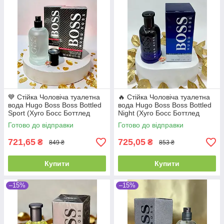
💙 Стійка Чоловіча туалетна
🔥 Стійка Чоловіча туалетна
вода Hugo Boss Boss Bottled
вода Hugo Boss Boss Bottled
Sport (Хуго Босс Боттлед
Night (Хуго Босс Боттлед
Спорт) 100 мл Деревні Свіжі
Найт) 100 мл Деревні
Готово до відправки
Готово до відправки
Спортивні Шлейфові
Фужерні Пряні Шлейфові
721,65
725,05
₴
₴
849 ₴
853 ₴
Купити
Купити
–15%
–15%