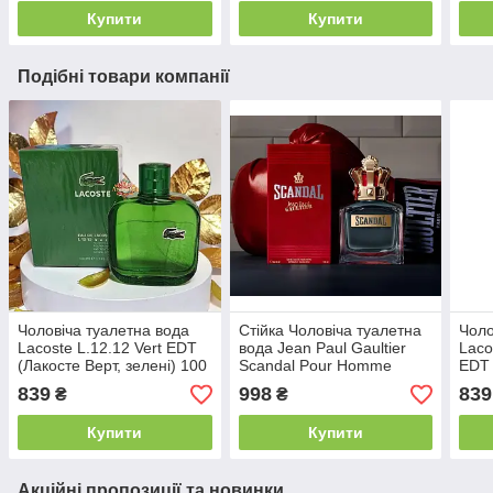
свіжий аромат
аро
Купити
Купити
Подібні товари компанії
Чоловіча туалетна вода
Стійка Чоловіча туалетна
Чоло
Lacoste L.12.12 Vert EDT
вода Jean Paul Gaultier
Laco
(Лакосте Верт, зелені) 100
Scandal Pour Homme
EDT 
мл Цитрусові Фужерні
(Жан-Поль Готьє Скандал)
Блек
839
998
839
₴
₴
Свіжі Легкі Стійкі
100 мл Свіжо-пряний
Муск
Шлейфові
цитрусовий аромат
Шле
Купити
Купити
Акційні пропозиції та новинки