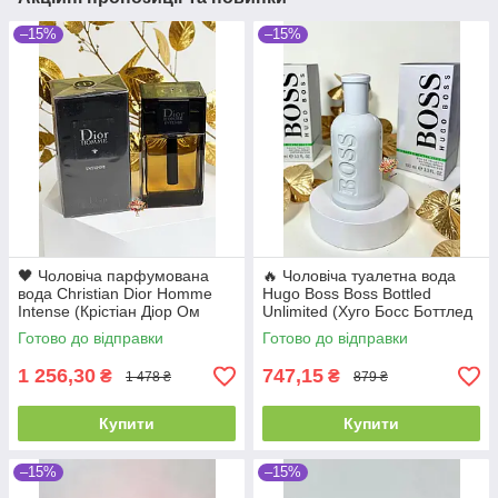
–15%
–15%
🖤 Чоловіча парфумована
🔥 Чоловіча туалетна вода
вода Christian Dior Homme
Hugo Boss Boss Bottled
Intense (Крістіан Діор Ом
Unlimited (Хуго Босс Боттлед
Інтенс) 100 мл Деревинні
Анлімітед) 100 мл Стійкі
Готово до відправки
Готово до відправки
Квіткові Стійкі Шлейфові
Шлейфові Свіжі | Грейпфрут
1 256,30
747,15
₴
₴
1 478 ₴
879 ₴
Купити
Купити
–15%
–15%