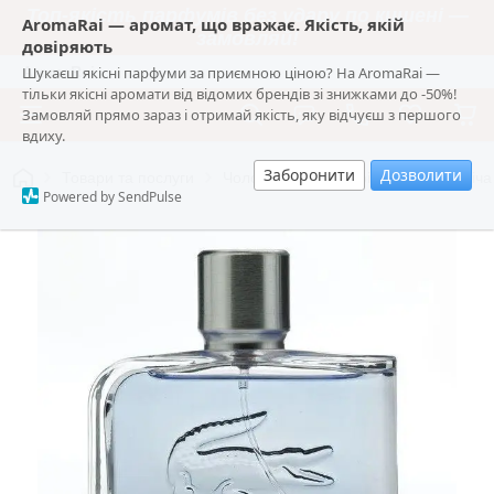
Топ-якість парфумів без удару по кишені —
AromaRai — аромат, що вражає. Якість, якій
замовляй!
довіряють
Шукаєш якісні парфуми за приємною ціною? На AromaRai —
AromaRai
тільки якісні аромати від відомих брендів зі знижками до -50%!
Замовляй прямо зараз і отримай якість, яку відчуєш з першого
вдиху.
Заборонити
Дозволити
Товари та послуги
Чоловіча парфумерія
🔥 Чоловіча
Powered by SendPulse