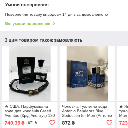
Умови повернення
Повернення товару впродовж 14 днів за домовленістю
Всі умови повернення
З цим товаром також замовляють
🔥 США. Парфумована
Чоловіча Туалетна вода
🔥 Я
вода для чоловіків Creed
Antonio Banderas Blue
туал
Aventus (Крід Авентус) 120
Seduction for Men (Антоніо
Man 
мл. Якісний Фруктово-
Бандерас Блю Седакшн
Мен 
740,35
872
723
₴
₴
871 ₴
шипровий аромат
Фо Мен) 100 мл. Стійкий
Свіж