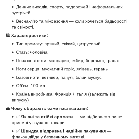
Денних виходів, спорту, подорожей і неформальних
зустрічей.
Весна-літо та міжсезоння — коли хочеться бадьорості
та свіжості.
🛍️
Характеристики:
Тип аромату: пряний, свіжий, цитрусовий
Стать: чоловіча
Початкові ноти: мандарин, імбир, бергамот, гранат
Ноти серця: мускатний горіх, ялівець, герань
Базові ноти: ветивер, пачулі, білий мускус
Обʼєм: 100 мл
Країна виробника: Франція / Італія (залежить від
випуску)
💼
Чому обирають саме наш магазин:
✅
Якісні та стійкі аромати
— ми підбираємо лише
приємні у звучанні товари.
✅
Швидка відправка і надійне пакування
—
флакон дійде у безпечному вигляді.