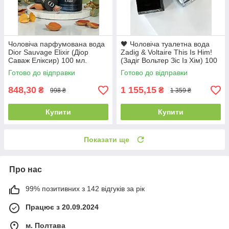
Чоловіча парфумована вода
🖤 Чоловіча туалетна вода
Dior Sauvage Elixir (Діор
Zadig & Voltaire This Is Him!
Саваж Еліксир) 100 мл.
(Задіг Вольтер Зіс Із Хім) 100
Якісний деревно-пряний
мл Деревинні Східні Пряні
Готово до відправки
Готово до відправки
аромат
Стійкі Шлейфові
848,30
1 155,15
₴
₴
998 ₴
1 359 ₴
Купити
Купити
Показати ще
Про нас
99% позитивних з 142 відгуків за рік
Працює з 20.09.2024
м. Полтава