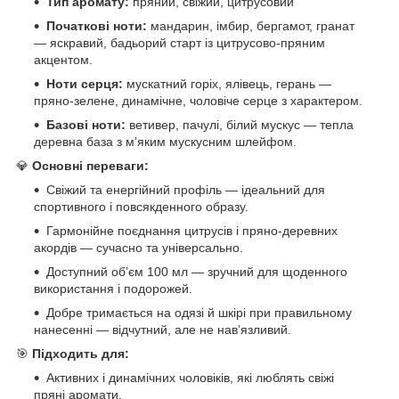
Тип аромату:
пряний, свіжий, цитрусовий
Початкові ноти:
мандарин, імбир, бергамот, гранат
— яскравий, бадьорий старт із цитрусово-пряним
акцентом.
Ноти серця:
мускатний горіх, ялівець, герань —
пряно-зелене, динамічне, чоловіче серце з характером.
Базові ноти:
ветивер, пачулі, білий мускус — тепла
деревна база з мʼяким мускусним шлейфом.
💎
Основні переваги:
Свіжий та енергійний профіль — ідеальний для
спортивного і повсякденного образу.
Гармонійне поєднання цитрусів і пряно-деревних
акордів — сучасно та універсально.
Доступний об’єм 100 мл — зручний для щоденного
використання і подорожей.
Добре тримається на одязі й шкірі при правильному
нанесенні — відчутний, але не навʼязливий.
🎯
Підходить для:
Активних і динамічних чоловіків, які люблять свіжі
пряні аромати.