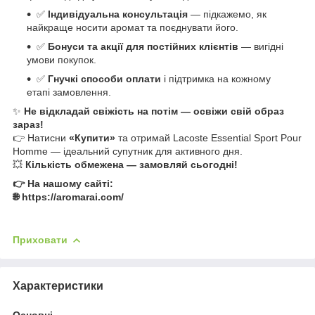
✅
Індивідуальна консультація
— підкажемо, як
найкраще носити аромат та поєднувати його.
✅
Бонуси та акції для постійних клієнтів
— вигідні
умови покупок.
✅
Гнучкі способи оплати
і підтримка на кожному
етапі замовлення.
✨
Не відкладай свіжість на потім — освіжи свій образ
зараз!
👉 Натисни
«Купити»
та отримай Lacoste Essential Sport Pour
Homme — ідеальний супутник для активного дня.
💥
Кількість обмежена — замовляй сьогодні!
👉 На нашому сайті:
🌐 https://aromarai.com/
Приховати
Характеристики
Основні