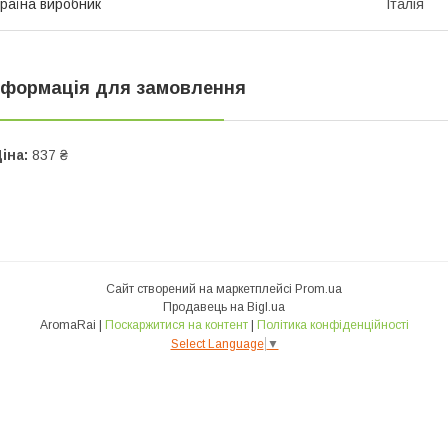
раїна виробник
Італія
нформація для замовлення
іна:
837 ₴
Сайт створений на маркетплейсі
Prom.ua
Продавець на Bigl.ua
AromaRai |
Поскаржитися на контент
|
Політика конфіденційності
Select Language
▼