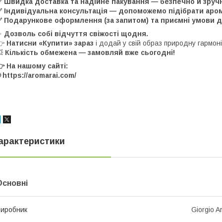
✅ Швидка доставка та надійне пакування — безпечно й зруч
 Індивідуальна консультація — допоможемо підібрати арома
 Подарункове оформлення (за запитом) та приємні умови дл
✨
Дозволь собі відчуття свіжості щодня.
👉
Натисни «Купити» зараз
і додай у свій образ природну гармонію
💥
Кількість обмежена — замовляй вже сьогодні!
 На нашому сайті:
 https://aromarai.com/
арактеристики
Основні
иробник
Giorgio A