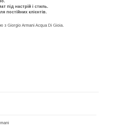
но.
т під настрій і стиль.
я постійних клієнтів.
 з Giorgio Armani Acqua Di Gioia.
rmani