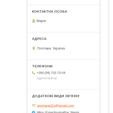
Марія
Полтава, Україна
+380 (99) 702-70-59
Адміністратор
aromarai111@gmail.com
https://t.me/AromaRai_Nevm