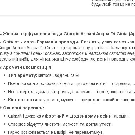
будь-який товар не п
🌊
Жіноча парфумована вода Giorgio Armani Acqua Di Gioia (А
💧
Свіжість моря. Гармонія природи. Легкість, у яку хочеться
iorgio Armani Acqua Di Gioia — це аромат внутрішнього балансу та
ризу в сонячний день: освіжає, заспокоює й наповнює світлою ен
деальний вибір для жінки, яка цінує свободу, легкість і природну кр
🌸
Ароматна композиція:
Тип аромату:
квіткові, водяні, свіжі
Початкова нота:
фруктові ноти, цитрусові ноти — яскравий, с
Нота серця:
дамаська троянда, жасмин — ніжне, жіночне та га
Кінцева нота:
кедр, мох, мускус — природне, спокійне завер
💎
Основні переваги:
Свіжий і дуже
комфортний у щоденному носінні
аромат.
Створює відчуття чистоти, легкості та доглянутості.
Гарно розкривається на шкірі, не перевантажує.