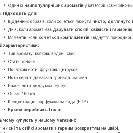
Один із
найпопулярніших ароматів
у категорії «свіжі жіночі»
🎯
Підходить для:
Щоденних образів, коли хочеться пахнути
чисто, доглянуто 
Днів, коли аромат має
дарувати спокій, свіжість і гармонію
Моментів, коли
хочеться компліментів
і відчуття природної 
️
Характеристики:
Тип аромату: квіткові, водяні, свіжі
Стать: жіноча
Початкові ноти: фруктові, цитрусові
Ноти серця: дамаська троянда, жасмин
Базові ноти: кедр, мох, мускус
Обʼєм: 100 мл
Концентрація: парфумована вода (EDP)
Країна виробника:
Італія
💼
Чому купують у нашому магазині:
 Якісні та стійкі аромати з гарним розкриттям на шкірі.