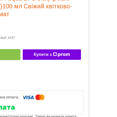
)100 мл Свіжий квітково-
мат
Код:
1037
Купити з
 електронні платежі. Тепер ви можете купити