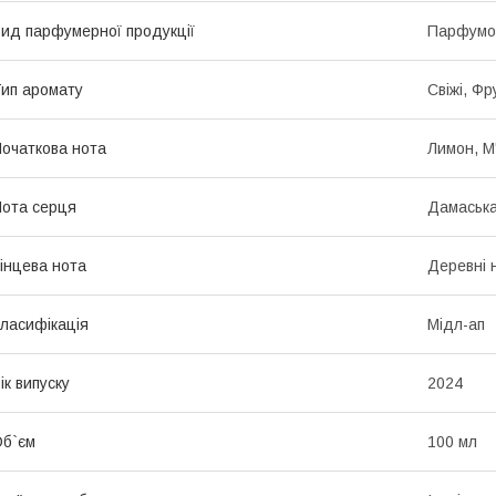
ид парфумерної продукції
Парфумо
ип аромату
Свіжі, Фру
очаткова нота
Лимон, М'
ота серця
Дамаська
інцева нота
Деревні 
ласифікація
Мідл-ап
ік випуску
2024
б`єм
100 мл