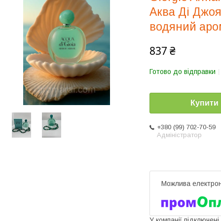
Аква Ді Джоя
водяний аро
837 ₴
Готово до відправки
Купити
+380 (99) 702-70-59
Адміністратор
У компанії підключені