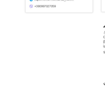
+380997027059
G
б
і