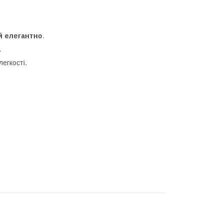
.
й елегантно
.
.
легкості.