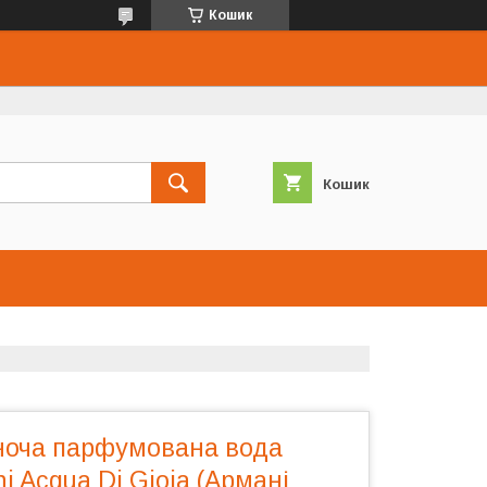
Кошик
Кошик
іноча парфумована вода
i Acqua Di Gioia (Армані