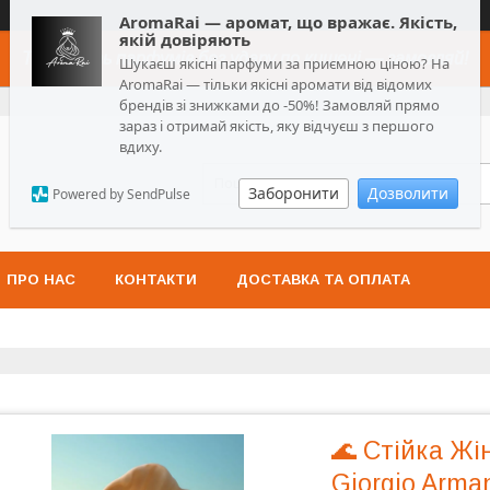
AromaRai — аромат, що вражає. Якість,
якій довіряють
Топ-якість парфумів без удару по кишені — замовляй!
Шукаєш якісні парфуми за приємною ціною? На
AromaRai — тільки якісні аромати від відомих
брендів зі знижками до -50%! Замовляй прямо
зараз і отримай якість, яку відчуєш з першого
вдиху.
Заборонити
Дозволити
Powered by SendPulse
ПРО НАС
КОНТАКТИ
ДОСТАВКА ТА ОПЛАТА
🌊 Стійка Ж
Giorgio Arman