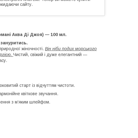
окидаючи сайту.
рмані Аква Ді Джоя) — 100 мл.
 зануритись.
 природної жіночності.
Він ніби подих морського
ергією.
Чистий, свіжий і дуже елегантний —
асу.
оковитий старт із відчуттям чистоти.
рмонійне квіткове звучання.
шення з м’яким шлейфом.