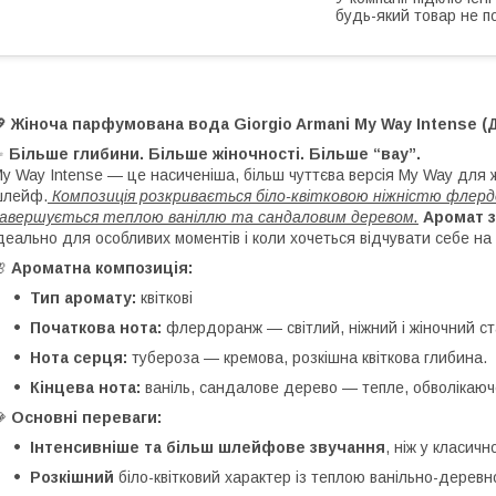
будь-який товар не п
💖
Жіноча парфумована вода Giorgio Armani My Way Intense (
✨
Більше глибини. Більше жіночності. Більше “вау”.
y Way Intense — це насиченіша, більш чуттєва версія My Way для ж
шлейф.
Композиція розкривається біло-квітковою ніжністю флерд
авершується теплою ваніллю та сандаловим деревом.
Аромат з
деально для особливих моментів і коли хочеться відчувати себе на 
🌸
Ароматна композиція:
Тип аромату:
квіткові
Початкова нота:
флердоранж — світлий, ніжний і жіночний ст
Нота серця:
тубероза — кремова, розкішна квіткова глибина.
Кінцева нота:
ваніль, сандалове дерево — тепле, обволікаю
💎
Основні переваги:
Інтенсивніше та більш шлейфове звучання
, ніж у класично
Розкішний
біло-квітковий характер із теплою ванільно-дерев