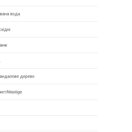
вана вода
східні
анж
а
Сандалове дерево
кет/Mastige