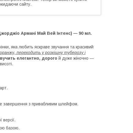
окидаючи сайту.
Джорджіо Армані Май Вей Інтенс) — 90 мл.
інки, яка любить яскраве звучання та красивий
оранжу, переходить у розкішну туберозу і
вучить елегантно, дорого
й дуже жіночно —
висоті.
арт.
че завершення з привабливим шлейфом.
ї версії.
ною базою.