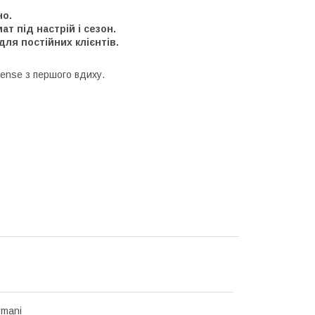
но.
 під настрій і сезон.
ля постійних клієнтів.
tense з першого вдиху.
rmani