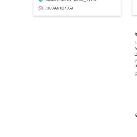
+380997027059
M
з
і