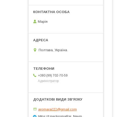
Марія
Полтава, Україна
+380 (99) 702-70-59
Адміністратор
aromarai111@gmail.com
https://t.me/AromaRai_Nevm