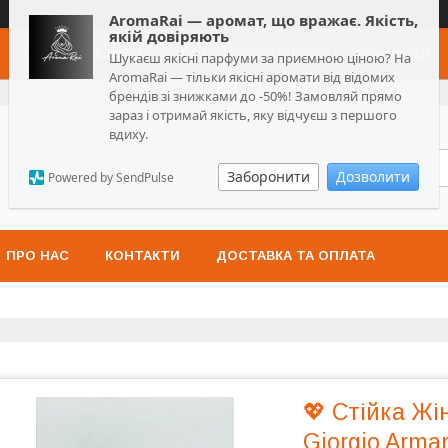
AromaRai — аромат, що вражає. Якість,
якій довіряють
Топ-якість парфумів без удару по кишені — замовляй!
Шукаєш якісні парфуми за приємною ціною? На
AromaRai — тільки якісні аромати від відомих
брендів зі знижками до -50%! Замовляй прямо
зараз і отримай якість, яку відчуєш з першого
вдиху.
Заборонити
Дозволити
Powered by SendPulse
ПРО НАС
КОНТАКТИ
ДОСТАВКА ТА ОПЛАТА
💖 Стійка Ж
Giorgio Arma