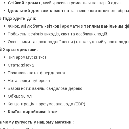
Стійкий аромат
, який красиво тримається на шкірі й одязі.
Ідеальний для компліментів
та впевненого жіночного образ
🎯
Підходить для:
Жінок, які люблять
квіткові аромати з теплим ванільним ф
Побачень, вечірніх виходів, свят та особливих подій.
Осені, зими та прохолодної весни (також чудовий у прохолодні 
️
Характеристики:
Тип аромату: квіткові
Стать: жіноча
Початкова нота: флердоранж
Нота серця: тубероза
Базові ноти: ваніль, сандалове дерево
Обʼєм: 90 мл
Концентрація: парфумована вода (EDP)
Країна виробника:
Італія
💼
Чому купують у нашому магазині: