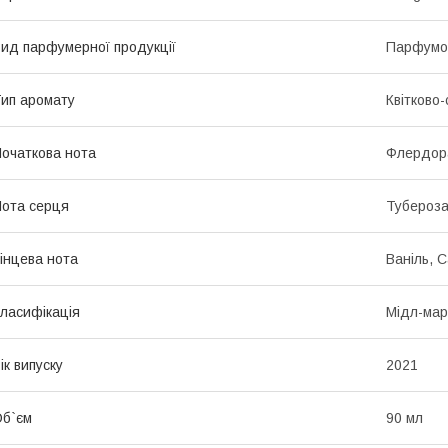
ид парфумерної продукції
Парфумо
ип аромату
Квітково-
очаткова нота
Флердор
ота серця
Тубероз
інцева нота
Ваніль, 
ласифікація
Мідл-мар
ік випуску
2021
б`єм
90 мл