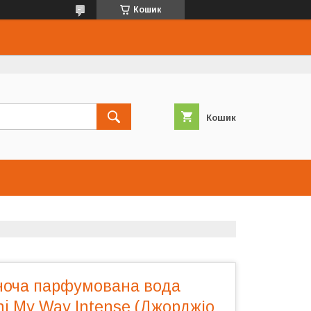
Кошик
Кошик
іноча парфумована вода
ni My Way Intense (Джорджіо