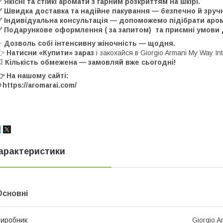
 Якісні та стійкі аромати з гарним розкриттям на шкірі.
✅ Швидка доставка та надійне пакування — безпечно й зруч
 Індивідуальна консультація — допоможемо підібрати аромат
 Подарункове оформлення ( за запитом) та приємні умови д
✨
Дозволь собі інтенсивну жіночність — щодня.
👉
Натисни «Купити» зараз
і закохайся в Giorgio Armani My Way In
💥
Кількість обмежена — замовляй вже сьогодні!
 На нашому сайті:
 https://aromarai.com/
арактеристики
Основні
иробник
Giorgio A