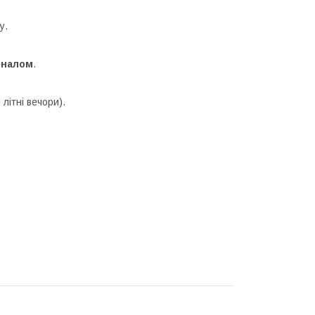
у.
іналом
.
літні вечори).