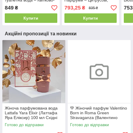
туалетна вода – Квітково-
Парфуми – Цитрусові,
Blos
Фруктові, Свіжі, Легкі,
Свіжі, Квіткові, Легкі, Стійкі,
Блос
849
793,25
753
₴
₴
835 ₴
Шлейфові
Шлейфові
квіт
пар
Купити
Купити
Акційні пропозиції та новинки
Жіноча парфумована вода
💚 Жіночий парфум Valentino
Lattafa Yara Elixir (Латтафа
Born in Roma Green
Яра Еліксир) 100 мл Східні
Stravaganza (Валентино
Солодкі Фруктові Гурманські
Борн ін Рома Грін
Готово до відправки
Готово до відправки
Стійкі Шлейфові
Страваганца) 100 мл Свіжі
Солодкі Стійкі