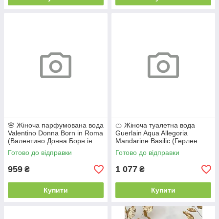
🌸 Жіноча парфумована вода
🍊 Жіноча туалетна вода
Valentino Donna Born in Roma
Guerlain Aqua Allegoria
(Валентино Донна Борн ін
Mandarine Basilic (Герлен
Рома) 100 мл Деревинні
Аква Алегорія Мандарін
Готово до відправки
Готово до відправки
Квіткові Східні Солодкі Ст
Базилік) 125 мл Цитрусові
Свіжі
959
1 077
₴
₴
Купити
Купити