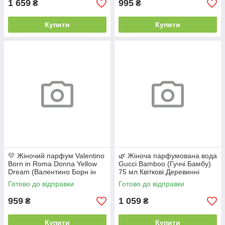
1 659
995
₴
₴
Купити
Купити
💛 Жіночий парфум Valentino
🌿 Жіноча парфумована вода
Born in Roma Donna Yellow
Gucci Bamboo (Гуччі Бамбу)
Dream (Валентино Борн ін
75 мл Квіткові Деревинні
Рома Донна Єллоу Дрім) 100
Цитрусові Свіжі Стійкі
Готово до відправки
Готово до відправки
мл Свіжі Солодкі Стійкі
Шлейфові
959
1 059
₴
₴
Купити
Купити