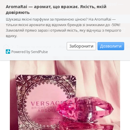
Топ-якість парфумів без удару по кишені —
AromaRai — аромат, що вражає. Якість, якій
замовляй!
довіряють
Шукаєш якісні парфуми за приємною ціною? На AromaRai —
AromaRai
тільки якісні аромати від відомих брендів зі знижками до -50%!
Замовляй прямо зараз і отримай якість, яку відчуєш з першого
вдиху.
Заборонити
Дозволити
Товари та послуги
Жіноча парфумерія
💖 Versace Br
Powered by SendPulse