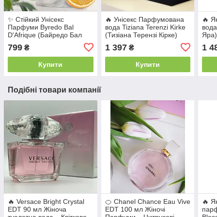
✨ Стійкий Унісекс
🔥 Унісекс Парфумована
🔥 Я
Парфуми Byredo Bal
вода Tiziana Terenzi Kirke
вода
D'Afrique (Байредо Бал
(Тизіана Терензі Кірке)
Яра)
Д'Африка) 100 мл.
100 мл. Стійкий фруктово-
дере
799
1 397
1 4
₴
₴
Деревно-східний аромат
шипровий аромат
аром
муск
Купити
Купити
Подібні товари компанії
🔥 Versace Bright Crystal
🍊 Chanel Chance Eau Vive
🔥 Я
EDT 90 мл Жіноча
EDT 100 мл Жіночі
пар