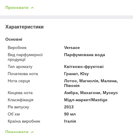
Приховати
Характеристики
Основні
Виробник
Versace
Вид парфумерної
Парфумована вода
продукції
Тип аромату
Квітково-фруктові
Початкова нота
Гранат, Юзу
Нота серця
Лотос, Магнолія, Малина,
Півонія
Кінцева нота
Амбра, Махагони, Мускус
Класифікація
Мідл-маркет/Mastige
Рік випуску
2013
Об`єм
90 мл
Країна виробник
Італія
Приховати