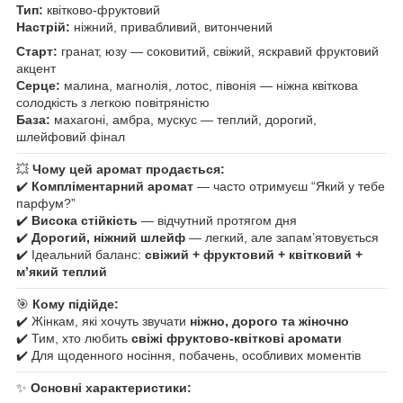
Тип:
квітково-фруктовий
Настрій:
ніжний, привабливий, витончений
Старт:
гранат, юзу — соковитий, свіжий, яскравий фруктовий
акцент
Серце:
малина, магнолія, лотос, півонія — ніжна квіткова
солодкість з легкою повітряністю
База:
махагоні, амбра, мускус — теплий, дорогий,
шлейфовий фінал
💥
Чому цей аромат продається:
✔️
Компліментарний аромат
— часто отримуєш “Який у тебе
парфум?”
✔️
Висока стійкість
— відчутний протягом дня
✔️
Дорогий, ніжний шлейф
— легкий, але запам’ятовується
✔️ Ідеальний баланс:
свіжий + фруктовий + квітковий +
м’який теплий
🎯
Кому підійде:
✔️ Жінкам, які хочуть звучати
ніжно, дорого та жіночно
✔️ Тим, хто любить
свіжі фруктово-квіткові аромати
✔️ Для щоденного носіння, побачень, особливих моментів
✨
Основні характеристики: