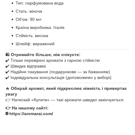
Тип: парфумована вода
Стать: жіноча
Об’єм: 90 мл
Країна виробника: Італія
Стійкість: висока
Шлейф: виражений
🛍
Отримайте більше, ніж очікуєте:
✔️ Тільки перевірені аромати з гарною стійкістю
✔️ Швидка відправка
✔️ Надійне пакування (подарункове — за бажанням)
✔️ Індивідуальна консультація (допоможемо у виборі)
🔥
Обирай аромат, який підкреслює ніжність і привертає
увагу
👉 Натискай «Купити» — такі аромати швидко закінчуються
👉 На нашому сайті:
🌐 https://aromarai.com/