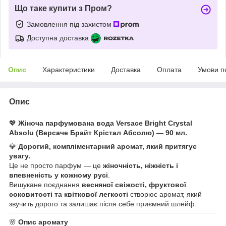
Що таке купити з Пром?
Замовлення під захистом
Доступна доставка
Опис
Характеристики
Доставка
Оплата
Умови п
Опис
💖
Жіноча парфумована вода Versace Bright Crystal
Absolu (Версаче Брайт Крістал Абсолю) — 90 мл.
💎
Дорогий, компліментарний аромат, який притягує
увагу.
Це не просто парфум — це
жіночність, ніжність і
впевненість у кожному русі
.
Вишукане поєднання
весняної свіжості, фруктової
соковитості та квіткової легкості
створює аромат, який
звучить дорого та залишає після себе приємний шлейф.
🌸
Опис аромату