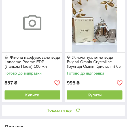
🌸 Жіноча парфумована вода
💎 Жіноча туалетна вода
Lancome Poeme EDP
Bvlgari Omnia Crystalline
(Ланком Поем) 100 мл
(Булгарі Омнія Кристалін) 65
Квіткові Пудрові Солодкі
мл Водяні Квіткові Свіжі Легкі
Готово до відправки
Готово до відправки
Стійкі Шлейфові
Стійкі Шлейфові
857
995
₴
₴
Купити
Купити
Показати ще
Про нас